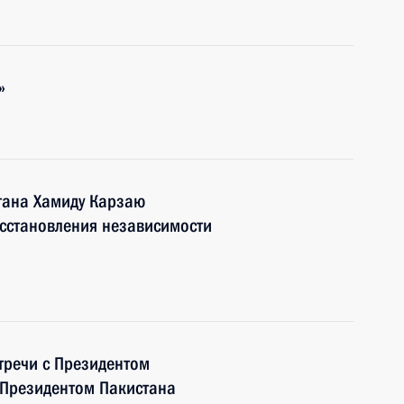
»
тана Хамиду Карзаю
осстановления независимости
стречи с Президентом
Президентом Пакистана