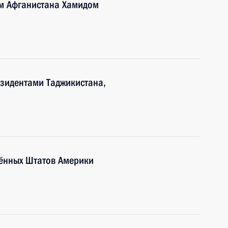
м Афганистана Хамидом
езидентами Таджикистана,
ённых Штатов Америки