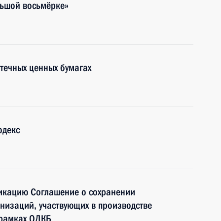
льшой восьмёрке»
течных ценных бумагах
одекс
фикацию Соглашение о сохранении
низаций, участвующих в производстве
 рамках ОДКБ