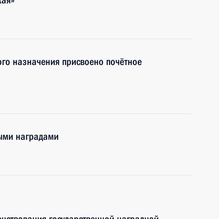
кая»
ого назначения присвоено почётное
ными наградами