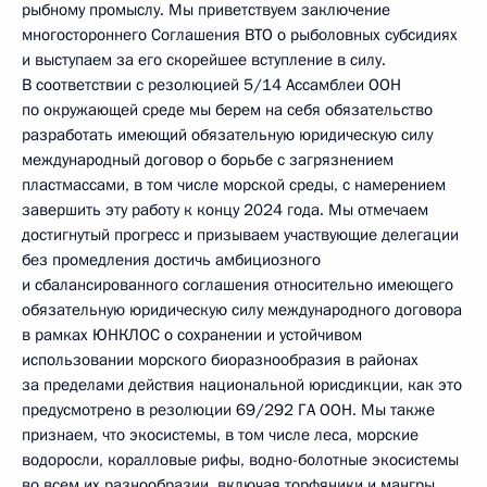
рыбному промыслу. Мы приветствуем заключение
многостороннего Соглашения ВТО о рыболовных субсидиях
и выступаем за его скорейшее вступление в силу.
В соответствии с резолюцией 5/14 Ассамблеи ООН
по окружающей среде мы берем на себя обязательство
разработать имеющий обязательную юридическую силу
международный договор о борьбе с загрязнением
пластмассами, в том числе морской среды, с намерением
завершить эту работу к концу 2024 года. Мы отмечаем
достигнутый прогресс и призываем участвующие делегации
без промедления достичь амбициозного
и сбалансированного соглашения относительно имеющего
обязательную юридическую силу международного договора
в рамках ЮНКЛОС о сохранении и устойчивом
использовании морского биоразнообразия в районах
за пределами действия национальной юрисдикции, как это
предусмотрено в резолюции 69/292 ГА ООН. Мы также
признаем, что экосистемы, в том числе леса, морские
водоросли, коралловые рифы, водно-болотные экосистемы
во всем их разнообразии, включая торфяники и мангры,