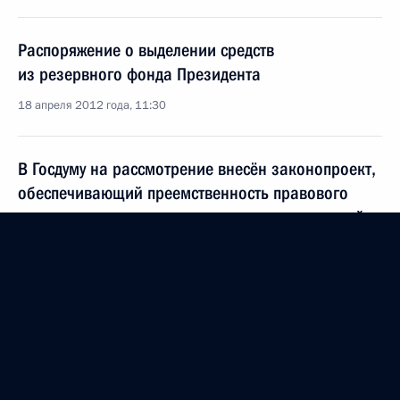
Распоряжение о выделении средств
из резервного фонда Президента
18 апреля 2012 года, 11:30
В Госдуму на рассмотрение внесён законопроект,
обеспечивающий преемственность правового
регулирования на территории, присоединяемой
к Москве
18 апреля 2012 года, 10:15
14 апреля 2012 года, суббота
Указ о награждении Генпрокурора Армении
Агвана Овсепяна орденом Почёта