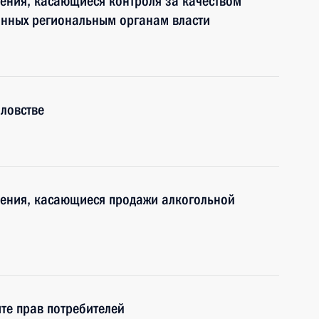
ения, касающиеся контроля за качеством
анных региональным органам власти
ловстве
нения, касающиеся продажи алкогольной
те прав потребителей