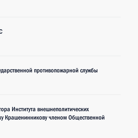
С
сударственной противопожарной службы
тора Института внешнеполитических
ку Крашенинникову членом Общественной