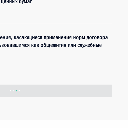
 ценных бумаг
нения, касающиеся применения норм договора
ьзовавшимся как общежития или служебные
ения, касающиеся охотничьей деятельности
назначения и лесного фонда