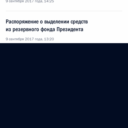
9 сентября 2017 года, 14:25
Распоряжение о выделении средств
из резервного фонда Президента
9 сентября 2017 года, 13:20
4 сентября 2017 года, понедельник
Распоряжение о выделении средств
из резервного фонда Президента
4 сентября 2017 года, 13:30
3 сентября 2017 года, воскресенье
Указ о праздновании 150-летия основания