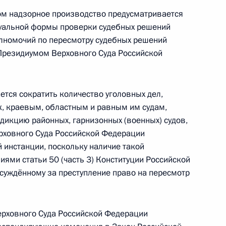
ссийско-монгольского соглашения о создании
ом надзорное производство предусматривается
н»
суальной формы проверки судебных решений
лномочий по пересмотру судебных решений
Президиумом Верховного Суда Российской
тусе военнослужащих»
ся сократить количество уголовных дел,
, краевым, областным и равным им судам,
дикцию районных, гарнизонных (военных) судов,
рховного Суда Российской Федерации
 инстанции, поскольку наличие такой
отокола о внесении изменений в Соглашение
иями статьи 50 (часть 3) Конституции Российской
но-санитарным мерам
суждённому за преступление право на пересмотр
ерховного Суда Российской Федерации