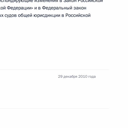
еспондирующие изменения в Закон Российской
ской Федерации» и в Федеральный закон
док выплаты дивидендов владельцам акций
ых судов общей юрисдикции в Российской
ите прав индивидуальных предпринимателей при
онтроля
29 декабря 2010 года
нения, касающиеся вопросов финансового
влекаемых к труду иностранных граждан