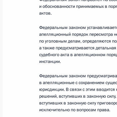
и обоснованности принимаемых в поря
актов.
Подписан закон о ратификации рос
в мирном использовании атомной 
Федеральным законом устанавливаетс
апелляционный порядок пересмотра не
8 января 2011 года, 10:20
по уголовным делам, определяются по
а также предусматривается детальна
судебного акта в апелляционном поря
7 января 2011 года, пятница
инстанции.
Президент наградил Патриарха Мос
Федеральным законом предусматрива
Александра Невского
в апелляционные с сохранением суще
7 января 2011 года, 09:00
юрисдикции. В связи с этим вводится
решений, вступивших в законную силу,
вступивших в законную силу приговор
6 января 2011 года, четверг
исключительно по вопросам права.