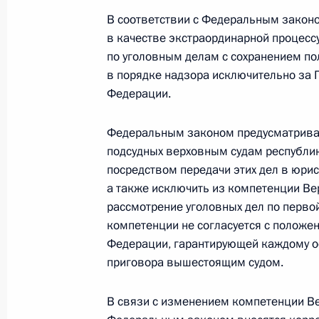
Подписан закон о ратификации ро
В соответствии с Федеральным закон
совместной компании «Дорнод ура
в качестве экстраординарной процес
6 января 2011 года, 11:35
по уголовным делам с сохранением по
в порядке надзора исключительно за 
Федерации.
Внесены изменения в закон «О ста
Федеральным законом предусматривает
6 января 2011 года, 11:15
подсудных верховным судам республик
посредством передачи этих дел в юрис
а также исключить из компетенции Ве
рассмотрение уголовных дел по первой
Подписан закон о ратификации пр
компетенции не согласуется с положен
таможенного союза по ветеринар
Федерации, гарантирующей каждому о
6 января 2011 года, 10:55
приговора вышестоящим судом.
В связи с изменением компетенции В
5 января 2011 года, среда