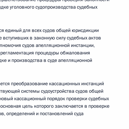
дке уголовного судопроизводства судебных
сийско-японского соглашения о сотрудничестве
энергии
я единый для всех судов общей юрисдикции
 вступивших в законную силу судебных актов
лномочия судов апелляционной инстанции,
я регламентация процедуры обжалования
дке и производства в суде апелляционной
ковского и всея Руси Кирилла орденом
ется преобразование кассационных инстанций
ствующей системы судоустройства судов общей
 новый кассационный порядок проверки судебных
 основная цель которого заключается в проверке
ов, определений и постановлений суда