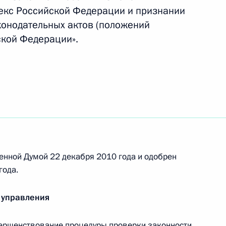
ые юридические лица не могут обладать
екс Российской Федерации и признании
и участками
конодательных актов (положений
ской Федерации».
ческом надзоре в области обороны
и
енной Думой 22 декабря 2010 года и одобрен
года.
ральной службы по контролю за оборотом
 управления
альных органов
ершенствование процедуры проверки законности