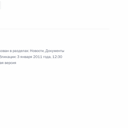
 повышение эффективности и открытости
ован в разделах:
Новости
,
Документы
бликации:
3 января 2011 года, 12:30
разовании
ая версия
дминистративных правонарушениях