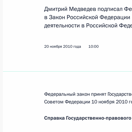
30 ноября 2010 года, 14:30
Дмитрий Медведев подписал Фе
в Закон Российской Федерации 
деятельности в Российской Фед
24 ноября 2010 года, среда
Внесены изменения в состав Комис
20 ноября 2010 года
10:00
развитию экономики России
24 ноября 2010 года, 13:30
23 ноября 2010 года, вторник
Федеральный закон принят Государств
Кадровые изменения в системе вн
Советом Федерации 10 ноября 2010 г
23 ноября 2010 года, 15:00
Справка Государственно-правового