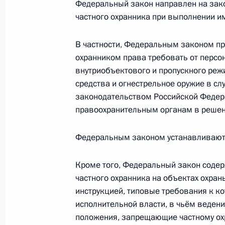
Федеральный закон направлен на зак
В Госдуму внесён проект закона о
частного охранника при выполнении и
конституционный закон «О военных
23 ноября 2010 года, 11:00
В частности, Федеральным законом п
охранником права требовать от персо
внутриобъектового и пропускного реж
средства и огнестрельное оружие в сл
Кадровые изменения в Вооружённы
законодательством Российской Федер
23 ноября 2010 года, 10:40
правоохранительным органам в решен
Федеральным законом устанавливаютс
Кадровые изменения в Вооружённы
Кроме того, Федеральный закон содер
23 ноября 2010 года, 10:30
частного охранника на объектах охра
инструкцией, типовые требования к 
исполнительной власти, в чьём ведени
20 ноября 2010 года, суббота
положения, запрещающие частному ох