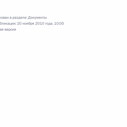
ован в разделе:
Документы
атификации соглашения о едином таможенном
бликации:
20 ноября 2010 года, 10:00
 собственности государств – членов
ая версия
тификации соглашения об обмене
оварах, перемещаемых через таможенную
нения, ускоряющие расчёты между