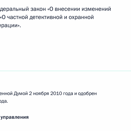
деральный закон «О внесении изменений
«О частной детективной и охранной
ерации».
сии по модернизации и технологическому
енной Думой 2 ноября 2010 года и одобрен
утренних войск МВД
ода.
 управления