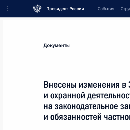
Президент России
События
Стру
Новости
Поручения Президента
Банк
Документы
Показа
Кадровые изменения в системе МВ
Внесены изменения в 
30 ноября 2010 года, 16:00
и охранной деятельно
на законодательное з
Освобождён от должности начальн
и обязанностей частно
Кучерук