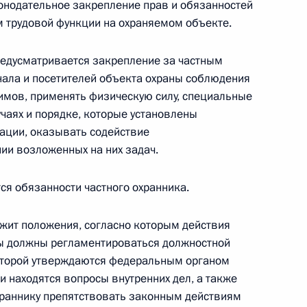
онодательное закрепление прав и обязанностей
 внесении изменений в Федеральный
м трудовой функции на охраняемом объекте.
 судах Российской Федерации»
редусматривается закрепление за частным
нала и посетителей объекта охраны соблюдения
имов, применять физическую силу, специальные
учаях и порядке, которые установлены
х Силах
ации, оказывать содействие
ии возложенных на них задач.
я обязанности частного охранника.
х Силах
жит положения, согласно которым действия
ны должны регламентироваться должностной
которой утверждаются федеральным органом
и находятся вопросы внутренних дел, а также
раннику препятствовать законным действиям