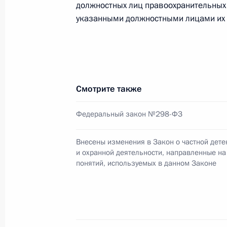
должностных лиц правоохранительных
Внесены изменения в Закон о част
указанными должностными лицами их 
направленные на толкование понят
20 ноября 2010 года, 10:10
Внесены изменения в Закон о част
Смотрите также
направленные на законодательное 
охранника
Федеральный закон №298-ФЗ
20 ноября 2010 года, 10:00
Внесены изменения в Закон о частной дете
и охранной деятельности, направленные на
понятий, используемых в данном Законе
19 ноября 2010 года, пятница
Кадровые изменения в системе МВ
19 ноября 2010 года, 15:00