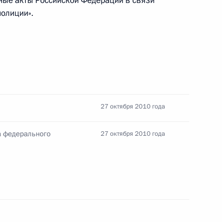
ные акты Российской Федерации в связи
полиции».
просы организации железнодорожных перевозок
27 октября 2010 года
своено почётное звание «Город воинской славы»
а федерального
27 октября 2010 года
енном положении»