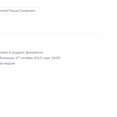
алиев Рашид Гумарович
 из резервного фонда Президента для
ован в разделе:
Документы
бликации:
27 октября 2010 года, 19:05
ая версия
тора Черномырдина
е
жбы граждан Социалистической Республики