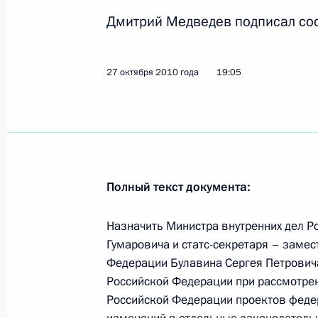
5 ноября 2010 года, 15:00
Дмитрий Медведев подписал со
Президент подписал Указы о помил
27 октября 2010 года
19:05
5 ноября 2010 года, 13:00
4 ноября 2010 года, четверг
Полный текст документа:
Внесено изменение в закон о мес
4 ноября 2010 года, 12:40
Назначить Министра внутренних дел 
Гумаровича и статс-секретаря – замес
Федерации Булавина Сергея Петрови
Подписан закон, регулирующий воп
Российской Федерации при рассмотре
основе
Российской Федерации проектов федер