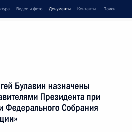
ктура
Видео и фото
Документы
Контакты
Поиск
 документов
Конституция России
ноябрь, 2010
ть следующие материалы
ьство, уточняющие порядок совершения
ргей Булавин назначены
вителями Президента при
и Федерального Собрания
иции»
одекс