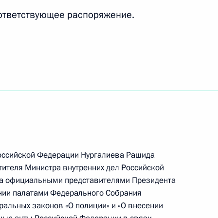
ответствующее распоряжение.
овании российских граждан
тном самоуправлении
Российской Федерации Нургалиева Рашида
тителя Министра внутренних дел Российской
ча официальными представителями Президента
росы использования автодорог на платной
нии палатами Федерального Собрания
альных законов «О полиции» и «О внесении