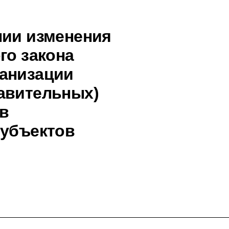
нии изменения
го закона
ганизации
авительных)
в
субъектов