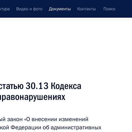
ктура
Видео и фото
Документы
Контакты
Поиск
 документов
Конституция России
апрель, 2026
ть следующие материалы
статью 30.13 Кодекса
овышению устойчивости развития российской
правонарушениях
ый закон «О внесении изменений
ской Федерации об административных