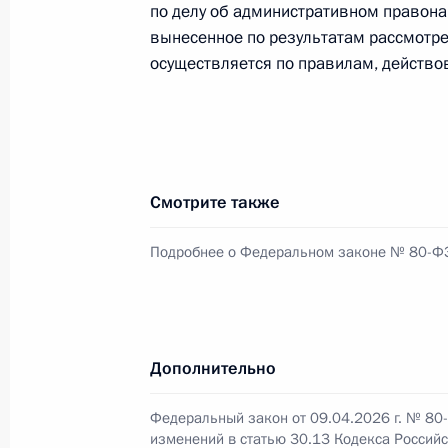
по делу об административном правона
вынесенное по результатам рассмотре
осуществляется по правилам, действов
Указ о некоторых вопросах деятел
14 апреля 2026 года, 18:20
Смотрите также
Указ об утверждении членов Общес
14 апреля 2026 года, 16:30
Подробнее о Федеральном законе № 80-Ф
9 апреля, четверг
Дополнительно
Подписан закон, направленный на 
9 апреля 2026 года, 17:05
Федеральный закон от 09.04.2026 г. № 80
изменений в статью 30.13 Кодекса Россий