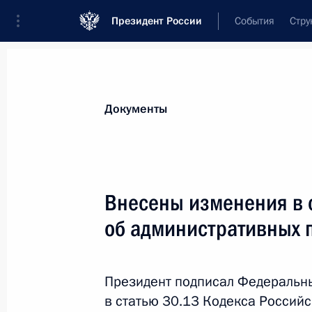
Президент России
События
Стру
Новости
Поручения Президента
Банк
Документы
Показа
20 апреля, понедельник
Внесены изменения в 
Указ о дополнительных мерах по п
об административных 
экономики
20 апреля 2026 года, 21:40
Президент подписал Федеральн
в статью 30.13 Кодекса Россий