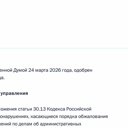
 регулирования на государственной границе
ию Игнатенко присвоено звание Героя Труда
енной Думой 24 марта 2026 года, одобрен
а.
 управления
атьи части второй Налогового кодекса
ожения статьи 30.13 Кодекса Российской
вонарушениях, касающиеся порядка обжалования
лений по делам об административных