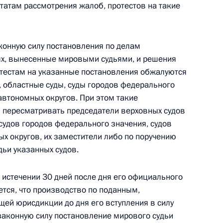
татам рассмотрения жалоб, протестов на такие
истеме подтверждения ожидания поставки
аконную силу постановления по делам
х, вынесенные мировыми судьями, и решения
отестам на указанные постановления обжалуются
, областные суды, суды городов федерального
автономных округов. При этом такие
 пересматривать председатели верховных судов
 судов городов федерального значения, судов
общественно-государственной организации
х округов, их заместители либо по поручению
ателей и рационализаторов»
дьи указанных судов.
 истечении 30 дней после дня его официального
тся, что производство по поданным,
ей юрисдикции до дня его вступления в силу
редседателем Фонда защиты детей
законную силу постановление мирового судьи