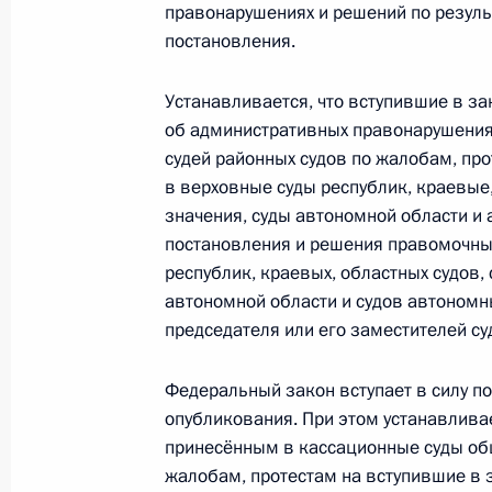
правонарушениях и решений по резуль
постановления.
Подписан закон о национальной с
товаров
Устанавливается, что вступившие в з
об административных правонарушения
17 апреля 2026 года, 17:15
судей районных судов по жалобам, пр
в верховные суды республик, краевые
значения, суды автономной области и 
14 апреля, вторник
постановления и решения правомочны
республик, краевых, областных судов,
Указ о создании Общероссийской 
автономной области и судов автономны
«Всероссийское общество изобрет
председателя или его заместителей су
14 апреля 2026 года, 19:30
Федеральный закон вступает в силу по
опубликования. При этом устанавливае
принесённым в кассационные суды общ
Мария Львова-Белова назначена п
жалобам, протестам на вступившие в 
14 апреля 2026 года, 18:30