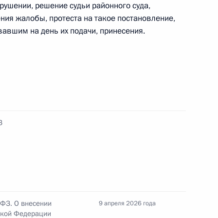
рушении, решение судьи районного суда,
ния жалобы, протеста на такое постановление,
авшим на день их подачи, принесения.
ьности Фонда защиты детей
твенной палаты
З
защиту исторической памяти
-ФЗ. О внесении
9 апреля 2026 года
ской Федерации