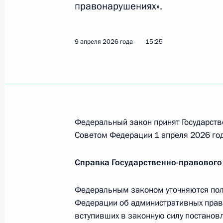
правонарушениях».
Указ об особенностях таможенного
России
20 апреля 2026 года, 21:30
9 апреля 2026 года
15:25
19 апреля, воскресенье
Генеральному директору ОТР Витал
Федеральный закон принят Государств
19 апреля 2026 года, 10:30
Советом Федерации 1 апреля 2026 год
Справка Государственно-правового
17 апреля, пятница
Внесены изменения в некоторые ст
Федеральным законом уточняются пол
Федерации об административных пра
17 апреля 2026 года, 17:20
вступивших в законную силу постанов