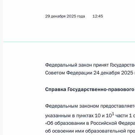
граждан от злоупотреблений в сфе
30 января 2026 года, 14:10
29 декабря 2025 года
12:45
Ратифицировано соглашение между 
наказания лиц, осуждённых к лиш
30 января 2026 года, 14:05
Федеральный закон принят Государств
Советом Федерации 24 декабря 2025 
Ратифицирован Протокол о внесен
Справка Государственно-правового
и правовых отношениях по граждан
октября 2002 года
Федеральным законом предоставляетс
30 января 2026 года, 14:00
1
указанным в пунктах 10 и 10
части 1 
«Об образовании в Российской Федера
об освоении ими образовательной пр