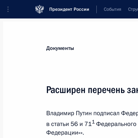
Президент России
События
Стру
Новости
Поручения Президента
Банк
Документы
Показа
Ратифицировано Соглашение между
Расширен перечень за
об изменении условий отдельных 
30 января 2026 года, 14:15
Владимир Путин подписал Феде
1
в статьи 56 и 71
Федерального 
Ратифицировано Соглашение с Рес
Федерации»».