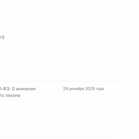
ными наградами
ФЗ
 полиции 8 февраля
0-ФЗ. О внесении
29 декабря 2025 года
го закона
иком Управления Президента по работе
аций