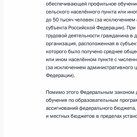
Законом ратифицируется соглашен
обеспечивающей профильное обучение
правовой помощи по уголовным д
сельского населённого пункта или ино
до 50 тысяч человек (за исключением
30 января 2026 года, 13:55
субъекта Российской Федерации). При
трудовой деятельности гражданина в 
организация, расположенная в субъек
Законом ратифицируется соглашени
которого было получено среднее обще
преступников
или ином населённом пункте с числен
(за исключением административного ц
30 января 2026 года, 13:50
Федерации).
Помимо этого Федеральным законом д
Продлён переходный период в сфер
обучения по образовательным програ
ЛНР, Запорожской и Херсонской об
ассигнований федерального бюджета,
и местных бюджетов в пределах устан
30 января 2026 года, 13:45