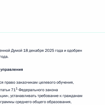
ре международной юстиции
Россией и Джибути о передаче для отбывания
ению свободы
енной Думой 18 декабря 2025 года и одобрен
года.
ии изменений в Конвенцию о правовой помощи
 управления
ским, семейным и уголовным делам от 7
я право заказчикам целевого обучения,
1
статьи 71
Федерального закона
ции», устанавливать требование к гражданам
ограммы среднего общего образования,