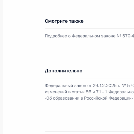
28 января, среда
Указ о награждении государствен
Смотрите также
28 января 2026 года, 16:25
Подробнее о Федеральном законе № 570-
Указ об установлении Дня военной
28 января 2026 года, 15:50
Дополнительно
Федеральный закон от 29.12.2025 г. № 57
изменений в статьи 56 и 71–1 Федерально
23 января, пятница
«Об образовании в Российской Федерации»
Алексей Михеев назначен начальн
с обращениями граждан и организ
23 января 2026 года, 16:30