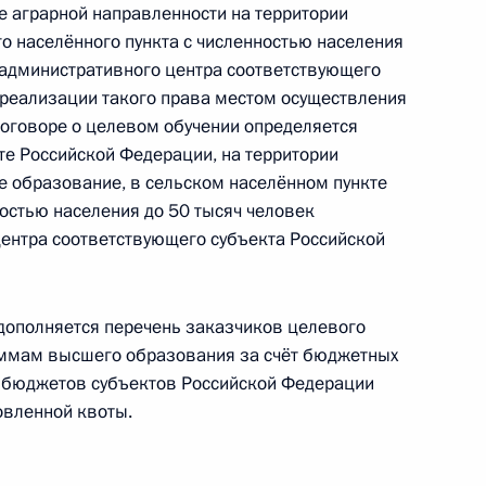
ие между Россией и Джибути о взаимной
 аграрной направленности на территории
елам
го населённого пункта с численностью населения
 административного центра соответствующего
 реализации такого права местом осуществления
договоре о целевом обучении определяется
те Российской Федерации, на территории
е между Россией и Джибути о выдаче
е образование, в сельском населённом пункте
ностью населения до 50 тысяч человек
ентра соответствующего субъекта Российской
ополняется перечень заказчиков целевого
е охраны объектов культурного наследия в ДНР,
ммам высшего образования за счёт бюджетных
ластях
 бюджетов субъектов Российской Федерации
овленной квоты.