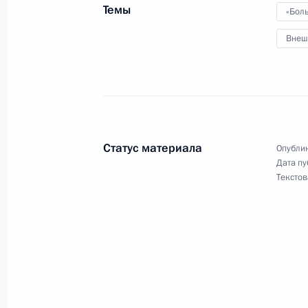
Темы
«Бол
12 ноября 2025 года, 16:05
Внеш
Распоряжение о специальном реше
Капитал – Финансовый Консультант
12 ноября 2025 года, 16:00
Статус материала
Опублик
Дата пу
Текстов
8 ноября 2025 года, суббота
Александр Санчик назначен замес
8 ноября 2025 года, 13:20
Андрей Булыга назначен заместите