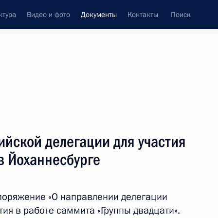
ктура
Видео и фото
Документы
Контакты
Поиск
 документов
Конституция России
ноябрь, 2025
ть следующие материалы
латы накопительной пенсии на 2026 год
ийской делегации для участия
в Йоханнесбурге
споряжение «О направлении делегации
ия в работе саммита «Группы двадцати».
езопасности дорожного движения в России