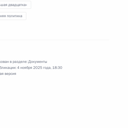
ьшая двадцатка»
няя политика
нии о совершении сделки ООО «Ренессанс
»
ован в разделе:
Документы
бликации:
4 ноября 2025 года, 18:30
ая версия
тителем Министра обороны России
лем Секретаря Совета Безопасности России