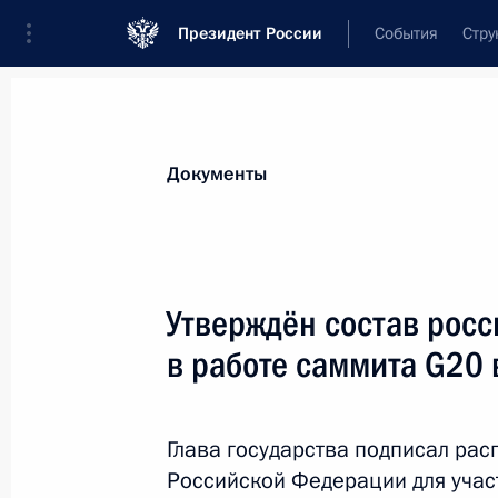
Президент России
События
Стру
Новости
Поручения Президента
Банк
Документы
Показа
Установлен ожидаемый период вып
Утверждён состав росс
17 ноября 2025 года, 15:00
в работе саммита G20 
14 ноября 2025 года, пятница
Глава государства подписал ра
Российской Федерации для участ
Утверждена Стратегия повышения б