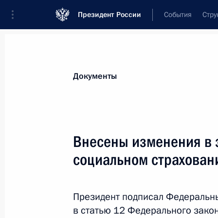
Президент России
События
Стру
Новости
Поручения Президента
Банк
Документы
Показа
28 мая 2010 года, пятница
Внесены изменения в 
Назначены представители Президен
социальном страхован
о ратификации Договора по СНВ
28 мая 2010 года, 17:30
Президент подписал Федеральн
в статью 12 Федерального зако