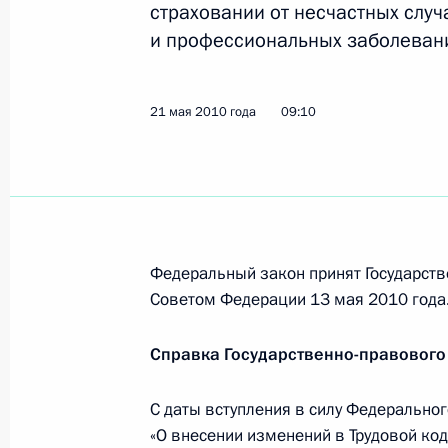
страховании от несчастных случ
26 мая 2010 года, среда
и профессиональных заболевани
Дмитрий Медведев подписал распо
представителей государства в сове
21 мая 2010 года
09:10
26 мая 2010 года, 13:00
Подписан закон, направленный на
отношений на территории создава
Федеральный закон принят Государств
26 мая 2010 года, 09:00
Советом Федерации 13 мая 2010 года
Справка Государственно-правового
25 мая 2010 года, вторник
Андрей Романченко назначен гене
С даты вступления в силу Федерально
телевизионной и радиовещательно
«О внесении изменений в Трудовой ко