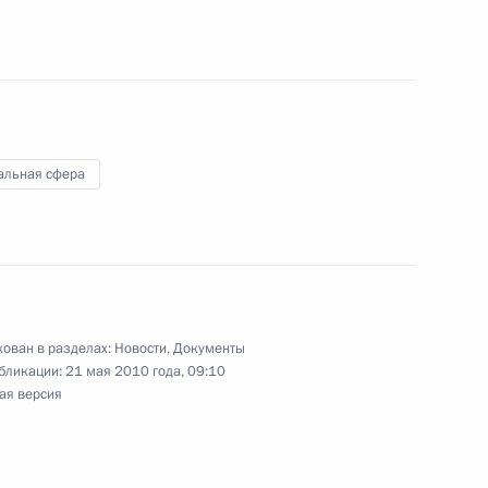
ные задачи единой государственной системы
звычайных ситуаций
альная сфера
аконов, касающихся товарообмена
союзе
ован в разделах:
Новости
,
Документы
бликации:
21 мая 2010 года, 09:10
ая версия
конодательные акты по вопросу
ащих наркотические средства