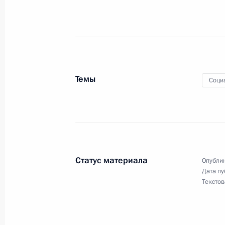
Подписан закон, уточняющий основ
предупреждения и ликвидации чре
20 мая 2010 года, 17:20
Темы
Соци
Дмитрий Медведев подписал ряд з
и налогообложения в Таможенном 
20 мая 2010 года, 09:20
Статус материала
Опублик
Дата пу
Текстов
Внесены изменения в отдельные за
культивирования растений, содерж
20 мая 2010 года, 08:40