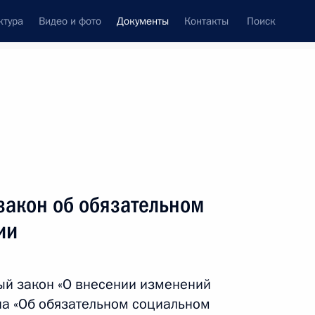
ктура
Видео и фото
Документы
Контакты
Поиск
 документов
Конституция России
май, 2010
ть следующие материалы
закон об обязательном
та при рассмотрении в парламенте вопроса
ии
ый закон «О внесении изменений
на «Об обязательном социальном