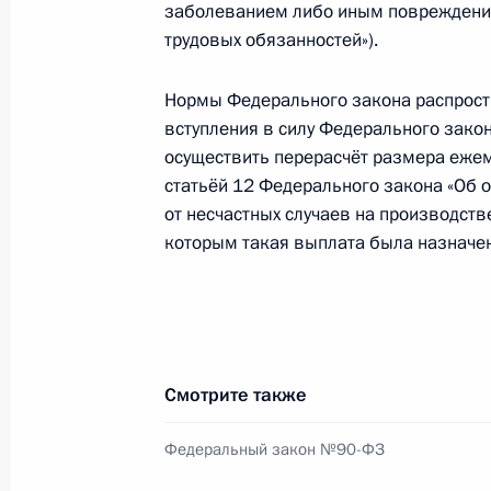
заболеванием либо иным повреждени
21 мая 2010 года, пятница
трудовых обязанностей»).
Внесены изменения в закон об об
Нормы Федерального закона распрост
21 мая 2010 года, 09:10
вступления в силу Федерального зако
осуществить перерасчёт размера еже
статьёй 12 Федерального закона «Об 
от несчастных случаев на производст
Внесены изменения в закон о недр
которым такая выплата была назначен
21 мая 2010 года, 09:00
20 мая 2010 года, четверг
Смотрите также
В закон о физической культуре и 
на усиление мер по борьбе с допи
Федеральный закон №90-ФЗ
20 мая 2010 года, 17:30