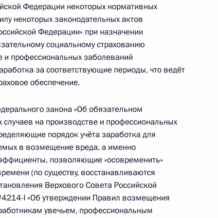
ийской Федерации некоторых нормативных
илу некоторых законодательных актов
оссийской Федерации» при назначении
язательному социальному страхованию
ве и профессиональных заболеваний
аработка за соответствующие периоды, что ведёт
деральной службы исполнения наказания
раховое обеспечение.
дерального закона «Об обязательном
х случаев на производстве и профессиональных
ределяющие порядок учёта заработка для
емых в возмещение вреда, а именно
 закон «О дополнительных мерах по поддержке
оэффициенты, позволяющие «осовременить»
Федерации»
ремени (по существу, восстанавливаются
тановления Верхового Совета Российской
№4214-I «Об утверждении Правил возмещения
 работникам увечьем, профессиональным