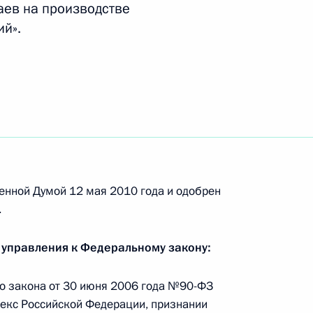
аев на производстве
й».
ряжение о согласовании кандидатур
тах директоров стратегических предприятий
 урегулирование земельных и имущественных
емого инновационного центра в Сколково
енной Думой 12 мая 2010 года и одобрен
.
 управления к Федеральному закону:
ральным директором Российской
го закона от 30 июня 2006 года №90-ФЗ
й сети
декс Российской Федерации, признании