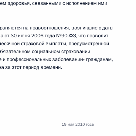
ем здоровья, связанными с исполнением ими
язательном социальном страховании
раняются на правоотношения, возникшие с даты
на от 30 июня 2006 года №90-ФЗ, что позволит
месячной страховой выплаты, предусмотренной
обязательном социальном страховании
ве и профессиональных заболеваний» гражданам,
ах
а за этот период времени.
спорте внесены изменения, направленные
нгом
19 мая 2010 года