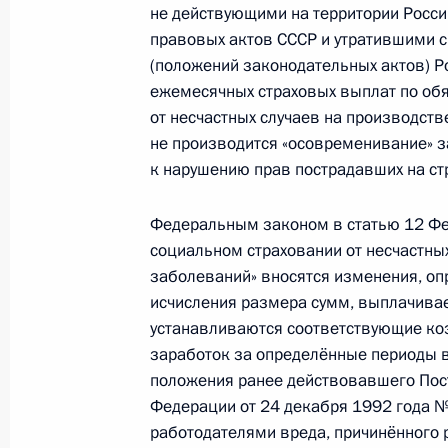
не действующими на территории Росс
25 мая 2010 года, 14:15
правовых актов СССР и утратившими с
(положений законодательных актов) Р
ежемесячных страховых выплат по об
24 мая 2010 года, понедельник
от несчастных случаев на производст
не производится «осовременивание» з
Кадровые изменения в системе Фе
к нарушению прав пострадавших на ст
24 мая 2010 года, 12:00
Федеральным законом в статью 12 Фе
социальном страховании от несчастны
заболеваний» вносятся изменения, оп
22 мая 2010 года, суббота
исчисления размера сумм, выплачива
Внесены изменения в Федеральный
устанавливаются соответствующие к
финансовой системы Российской 
заработок за определённые периоды в
положения ранее действовавшего Пос
22 мая 2010 года, 16:00
Федерации от 24 декабря 1992 года 
работодателями вреда, причинённого