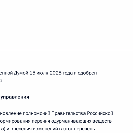
 значимых лекарственных средств
она об ограничении оборота закиси азота
енной Думой 15 июля 2025 года и одобрен
2 закона о свободной экономической зоне
а.
ской областях и на прилегающих территориях
 управления
ановление полномочий Правительства Российской
формирования перечня одурманивающих веществ
аблюдательного совета госкорпорации
а) и внесения изменений в этот перечень.