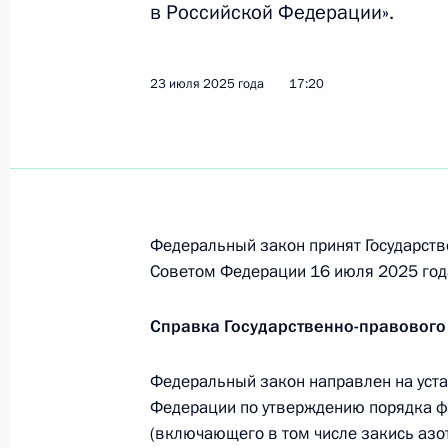
в Российской Федерации».
Закреплено понятие стратегически
23 июля 2025 года, 17:25
23 июля 2025 года
17:20
Внесены изменения в статью 1 зак
23 июля 2025 года, 17:20
Федеральный закон принят Государств
Внесены изменения в статьи 2 и 1
Советом Федерации 16 июля 2025 год
в ДНР, ЛНР, Запорожской и Херсон
Справка Государственно-правового
23 июля 2025 года, 17:15
Федеральный закон направлен на уст
Федерации по утверждению порядка 
Законом уточняются полномочия н
(включающего в том числе закись азот