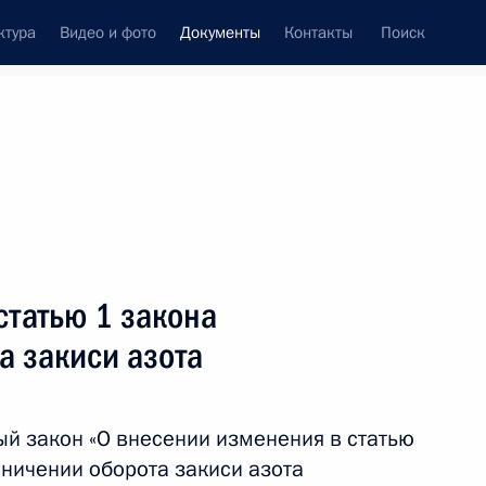
ктура
Видео и фото
Документы
Контакты
Поиск
 документов
Конституция России
июль, 2025
ть следующие материалы
статью 1 закона
ы и участия в СВО исключён из срока действия
а закиси азота
й закон «О внесении изменения в статью
аничении оборота закиси азота