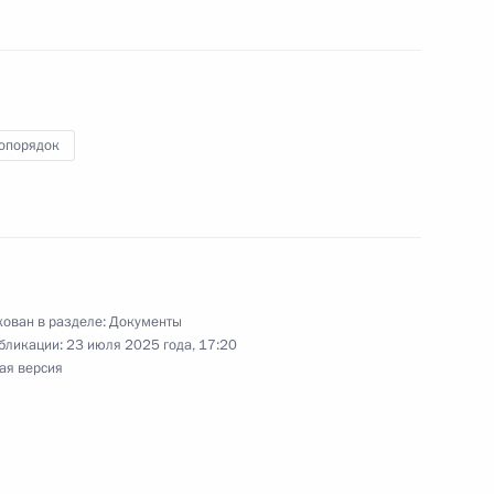
 утверждению порядка применения клинических
опорядок
нятия «туристская индустрия»
ован в разделе:
Документы
бликации:
23 июля 2025 года, 17:20
ая версия
ия в части регулирования деятельности
ций