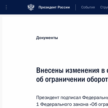
Президент России
События
Стру
Новости
Поручения Президента
Банк
Документы
Показа
23 июля 2025 года, среда
Внесены изменения в 
Период прохождения военной служб
об ограничении оборот
результатов ЕГЭ
23 июля 2025 года, 17:30
Президент подписал Федеральны
1 Федерального закона «Об огр