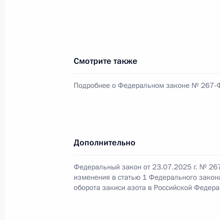
«Росатом»
23 июля 2025 года, 17:10
Смотрите также
Государственные и муниципальные
полномочиями концедента
Подробнее о Федеральном законе № 267-
23 июля 2025 года, 17:05
Упрощён бухгалтерский учёт и фина
Дополнительно
23 июля 2025 года, 17:00
Федеральный закон от 23.07.2025 г. № 26
изменения в статью 1 Федерального закон
оборота закиси азота в Российской Федера
Установлены требования к средств
гражданской обороны