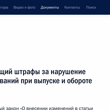
ктура
Видео и фото
Документы
Контакты
Поиск
 документов
Конституция России
июнь, 2025
ть следующие материалы
равила принятия наследства
ящий штрафы за нарушение
ваний при выпуске и обороте
редитными организациями выдаются справки
й закон «О внесении изменений в статьи