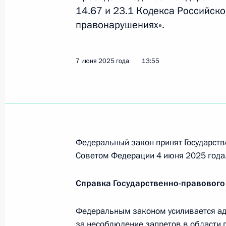
24 июня 2025 года, 16:00
14.67 и 23.1 Кодекса Российск
правонарушениях».
В закон о противодействии легализ
7 июня 2025 года
13:55
и финансированию терроризма вне
с диверсионной деятельностью
24 июня 2025 года, 15:55
В КоАП внесены изменения, касающ
Федеральный закон принят Государств
процедур в сфере капитального стр
Советом Федерации 4 июня 2025 года
24 июня 2025 года, 15:50
Справка Государственно-правового
Федеральным законом усиливается ад
Увеличен размер страховой выплат
за несоблюдение запретов в области 