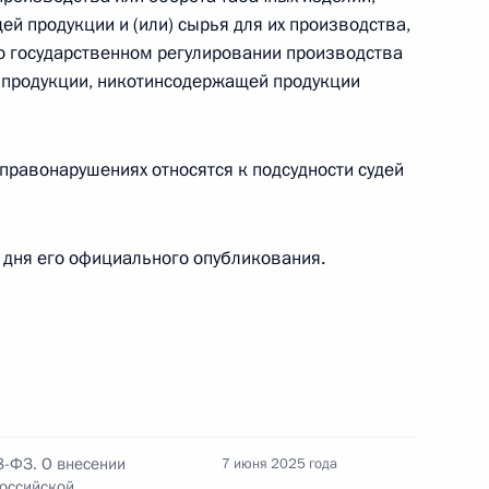
 ДТП
й продукции и (или) сырья для их производства,
о государственном регулировании производства
й продукции, никотинсодержащей продукции
ения, связанные с контролем за передачей
правонарушениях относятся к подсудности судей
 дня его официального опубликования.
 об использовании государственной системы
сами «Электронный бюджет»
8-ФЗ. О внесении
7 июня 2025 года
ского спортивного фонда
Российской