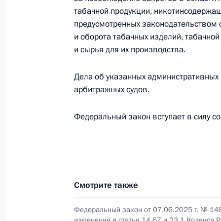
упрощённого порядка оформления
табачной продукции, никотинсодержаще
предусмотренных законодательством 
24 июня 2025 года, 15:45
и оборота табачных изделий, табачно
и сырья для их производства.
В законодательство внесены измен
Дела об указанных административных 
научных разработок
арбитражных судов.
24 июня 2025 года, 15:40
Федеральный закон вступает в силу со
Бюджетный кодекс дополнен главой
управления общественными финан
24 июня 2025 года, 15:35
Смотрите также
Федеральный закон от 07.06.2025 г. № 14
Подписан закон о создании Россий
изменений в статьи 14.67 и 23.1 Кодекса 