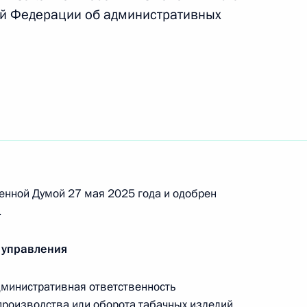
ой Федерации об административных
ации доходов, полученных преступным путём,
сены изменения, направленные на борьбу
иеся ответственности за нарушение порядка
енной Думой 27 мая 2025 года и одобрен
оительства
.
 управления
министративная ответственность
ы потерпевшему в случае применения
производства или оборота табачных изделий,