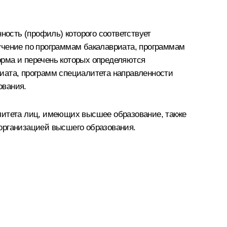
ость (профиль) которого соответствует
учение по программам бакалавриата, программам
орма и перечень которых определяются
иата, программ специалитета направленности
ования.
литета лиц, имеющих высшее образование, также
организацией высшего образования.