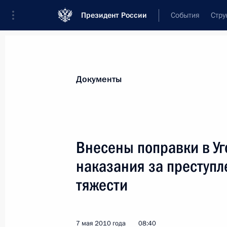
Президент России
События
Стру
Новости
Поручения Президента
Банк
Документы
Показа
11 мая 2010 года, вторник
Внесены поправки в У
Утверждён перечень поручений в с
наказания за преступ
положения государственных учрежд
тяжести
11 мая 2010 года, 18:00
7 мая 2010 года
08:40