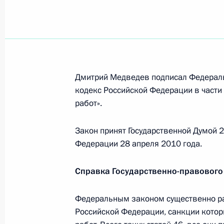
10 мая 2010 года, понедельник
О внесении изменений в отдельные
Федерального закона о дополните
угольной промышленности
10 мая 2010 года, 17:20
Дмитрий Медведев подписал Федераль
кодекс Российской Федерации в части
работ».
Подписан закон о дополнительном
Закон принят Государственной Думой 
промышленности
Федерации 28 апреля 2010 года.
10 мая 2010 года, 17:10
Справка Государственно-правового
Распоряжение о поддержке некомм
Федеральным законом существенно ра
Российской Федерации, санкции котор
10 мая 2010 года, 10:00