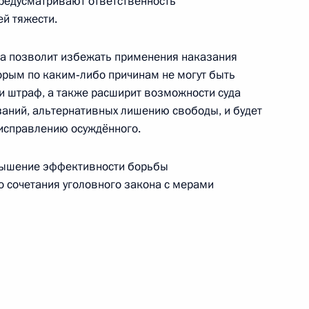
 предусматривают ответственность
ей тяжести.
а позволит избежать применения наказания
орым по каким‑либо причинам не могут быть
зменений в отдельные законодательные акты
 штраф, а также расширит возможности суда
совершенствованием правового положения
заний, альтернативных лишению свободы, и будет
учреждений»
исправлению осуждённого.
вышение эффективности борьбы
о сочетания уголовного закона с мерами
мии имени Маршала Советского Союза Георгия