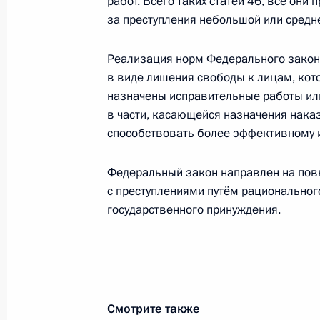
работ. Всего таких статей 46, все они
за преступления небольшой или средн
8 мая 2010 года, суббота
Реализация норм Федерального закон
в виде лишения свободы к лицам, кот
Федеральный закон «О внесении и
назначены исправительные работы или
Российской Федерации в связи с 
в части, касающейся назначения нака
государственных (муниципальных) 
способствовать более эффективному 
8 мая 2010 года, 17:00
Федеральный закон направлен на по
с преступлениями путём рациональног
Подписан Указ о присуждении пре
государственного принуждения.
Жукова в 2010 году
8 мая 2010 года, 14:20
Смотрите также
7 мая 2010 года, пятница