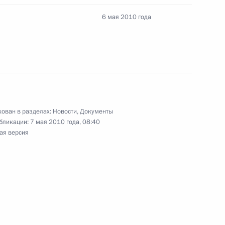
6 мая 2010 года
екс, касающиеся наказания за преступления
тических партиях
ован в разделах:
Новости
,
Документы
бликации:
7 мая 2010 года, 08:40
ая версия
«О совершенствовании единой государственной
ации чрезвычайных ситуаций»