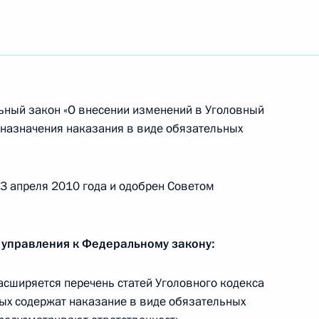
 законодательные акты в связи с принятием
льном социальном обеспечении работников
ный закон «О внесении изменений в Уголовный
 назначения наказания в виде обязательных
 социальном обеспечении работников угольной
23 апреля 2010 года и одобрен Советом
 управления к Федеральному закону:
ерческих неправительственных организаций
сширяется перечень статей Уголовного кодекса
ых содержат наказание в виде обязательных