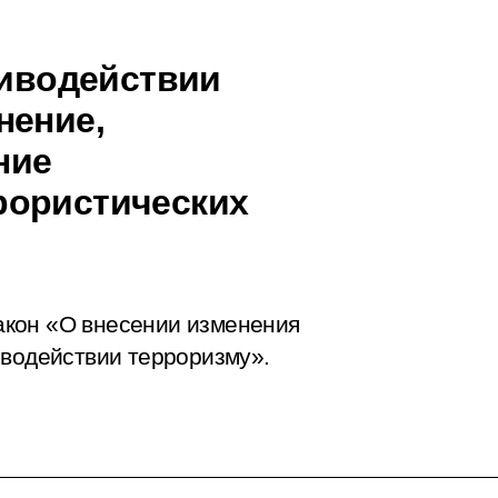
тиводействии
нение,
ние
рористических
акон «О внесении изменения
иводействии терроризму».