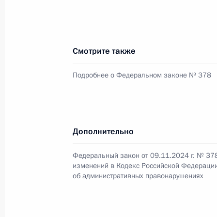
14 ноября 2024 года, 11:40
13 ноября 2024 года, среда
Смотрите также
Указ о единовременной выплате о
Подробнее о Федеральном законе № 378
13 ноября 2024 года, 13:45
9 ноября 2024 года, суббота
Дополнительно
Подписан закон, согласно которому
Федеральный закон от 09.11.2024 г. № 37
полученные от организации незак
изменений в Кодекс Российской Федераци
об административных правонарушениях
9 ноября 2024 года, 20:25