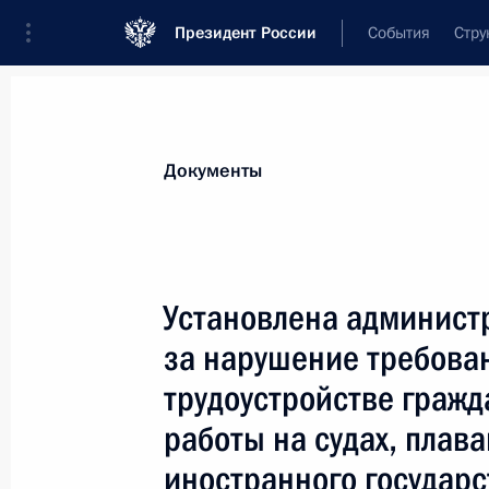
Президент России
События
Стру
Новости
Поручения Президента
Банк
Документы
Показа
Принята Мачу-Пикчуанская деклар
Установлена админист
19 ноября 2024 года, 16:30
за нарушение требова
трудоустройстве гражд
Указ об утверждении Основ государ
работы на судах, плав
сдерживания
иностранного государс