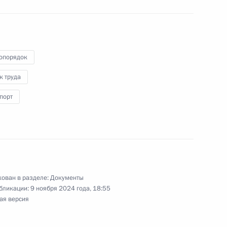
тва будут занесены в почётные списки
 общеобразовательных организаций
опорядок
к труда
порт
 борьбу с незаконной миграцией посредством
онных ресурсов
оловного кодекса
ован в разделе:
Документы
бликации:
9 ноября 2024 года, 18:55
ая версия