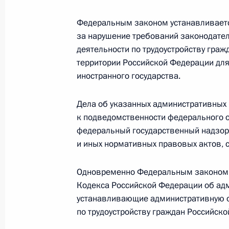
в трудной жизненной ситуации
Федеральным законом устанавливаетс
14 ноября 2024 года, 18:10
за нарушение требований законодате
деятельности по трудоустройству гра
территории Российской Федерации для
Внесено изменение в Указ о допол
иностранного государства.
финансовой стабильности в сфере 
Дела об указанных административных
14 ноября 2024 года, 18:05
к подведомственности федерального 
федеральный государственный надзор
и иных нормативных правовых актов, 
Распоряжение о специальном реше
14 ноября 2024 года, 18:00
Одновременно Федеральным законом 
Кодекса Российской Федерации об ад
устанавливающие административную о
по трудоустройству граждан Российско
Указ о дополнительных соцгаранти