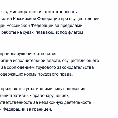
я административная ответственность
льства Российской Федерации при осуществлении
ждан Российской Федерации за пределами
 работы на судах, плавающих под флагом
нительных временных мерах по обеспечению
валютного регулирования
 правонарушениях относятся
органа исполнительной власти, осуществляющего
 за соблюдением трудового законодательства
содержащих нормы трудового права.
нии о совершении сделки АО «РЖД Медицина»
признаются утратившими силу положения
министративных правонарушениях,
тветственность за незаконную деятельность
й Федерации за границей.
ях отдельным категориям лиц