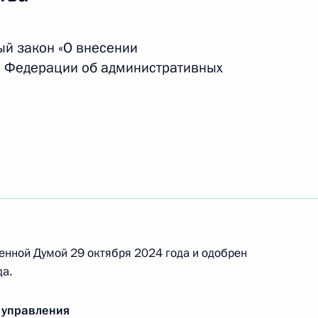
й закон «О внесении
й Федерации об административных
мочий ректора МГУ
ра СПбГУ
енной Думой 29 октября 2024 года и одобрен
а.
нии Фонда поддержки детей, находящихся
 управления