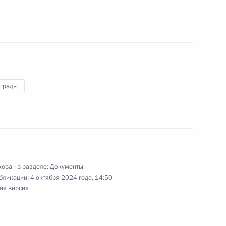
обязанностей чрезвычайного и полномочного
аграды
нии о совершении сделок (операций) банком
го контролем
ован в разделе:
Документы
бликации:
4 октября 2024 года, 14:50
ая версия
ными наградами