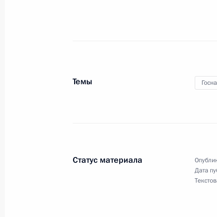
Анатолий Антонов освобождён от 
посла России в США
10 октября 2024 года, 11:30
9 октября 2024 года, среда
Темы
Госн
Распоряжение о специальном реше
ВТБ и лицами, находящимися под е
9 октября 2024 года, 23:00
Статус материала
Опублик
4 октября 2024 года, пятница
Дата пу
Текстов
Указ о награждении государствен
4 октября 2024 года, 14:50