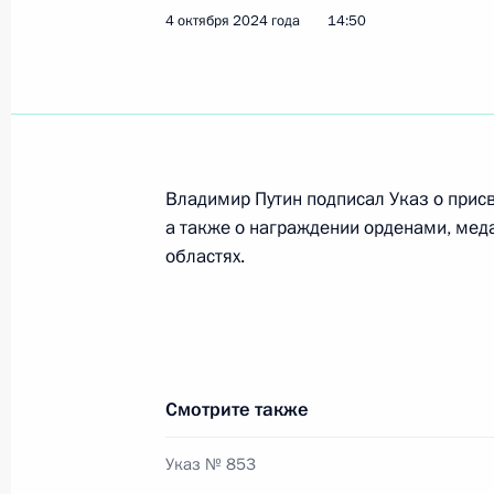
14 октября 2024 года, 14:40
4 октября 2024 года
14:50
Усилена административная ответст
средства
14 октября 2024 года, 14:30
Владимир Путин подписал Указ о присв
а также о награждении орденами, меда
областях.
10 октября 2024 года, четверг
О присвоении 2-му специальному 
гвардии почётного наименования
10 октября 2024 года, 14:55
Смотрите также
Указ № 853