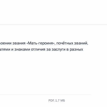
венность за сокрытие госномера транспортного
оении звания «Мать-героиня», почётных званий,
лями и знаками отличия за заслуги в разных
моторизованному полку войск национальной
PDF,
1.7 МБ