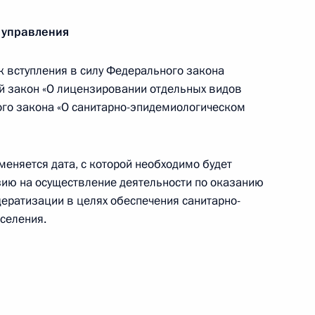
 управления
 вступления в силу Федерального закона
й закон «О лицензировании отдельных видов
ого закона «О санитарно-эпидемиологическом
ийской Федерации и выходе из гражданства РФ
еняется дата, с которой необходимо будет
зию на осуществление деятельности по оказанию
дератизации в целях обеспечения санитарно-
ными наградами
селения.