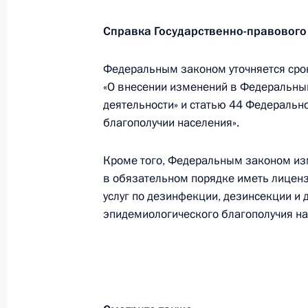
наименование «гвардейская»
Справка Государственно-правового
4 марта 2024 года, 22:40
Федеральным законом уточняется срок
«О внесении изменений в Федеральны
1 марта 2024 года, пятница
деятельности» и статью 44 Федеральн
благополучии населения».
Указ о приёме в гражданство Росс
1 марта 2024 года, 18:40
Кроме того, Федеральным законом изм
в обязательном порядке иметь лицен
услуг по дезинфекции, дезинсекции и 
Указ о награждении государствен
эпидемиологического благополучия на
1 марта 2024 года, 17:40
28 февраля 2024 года, среда