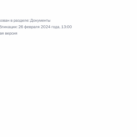
7 части первой Налогового кодекса
ован в разделе:
Документы
бликации:
26 февраля 2024 года, 13:00
ая версия
а внесены изменения, уточняющие порядок
одными биоресурсами
 343 части второй Налогового кодекса