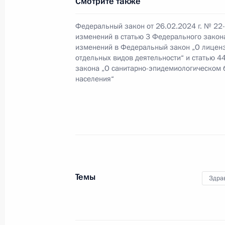
Смотрите также
Утверждена Стратегия развития Ро
Федеральный закон от 26.02.2024 г. № 22
до 2030 года
изменений в статью 3 Федерального закон
изменений в Федеральный закон „О лицен
28 февраля 2024 года, 17:10
отдельных видов деятельности“ и статью 4
закона „О санитарно-эпидемиологическом 
населения“
Утверждена Стратегия научно-техн
28 февраля 2024 года, 17:05
26 февраля 2024 года, понедельни
Темы
Указом Президента утверждено но
Здра
Российской Федерации
26 февраля 2024 года, 16:00