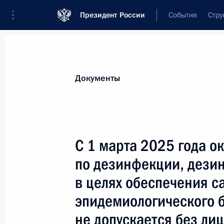
Президент России
События
Стру
Новости
Поручения Президента
Банк
Документы
Показа
Ратифицированы протоколы об изм
С 1 марта 2025 года ок
межправительственные кредитные 
по дезинфекции, дези
11 марта 2024 года, 15:05
в целях обеспечения с
эпидемиологического 
Подписан закон о денонсации сог
не допускается без ли