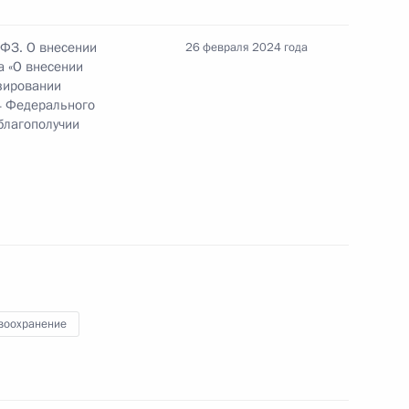
ссийского научного фонда на период
-ФЗ. О внесении
26 февраля 2024 года
а «О внесении
зировании
4 Федерального
благополучии
ологического развития России
к
вое военно-административное деление
воохранение