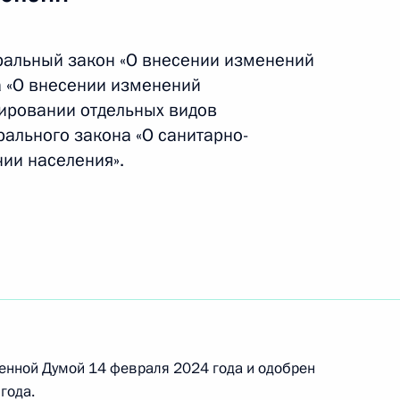
ральный закон «О внесении изменений
а «О внесении изменений
ировании отдельных видов
помиловании 52 осуждённых женщин
рального закона «О санитарно-
ии населения».
ено почётное наименование «гвардейская»
енной Думой 14 февраля 2024 года и одобрен
ьшой мощности присвоено почётное
года.