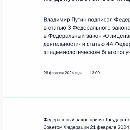
11 марта 2024 года, 15:00
Владимир Путин подписал Феде
в статью 3 Федерального закон
8 марта 2024 года, пятница
в Федеральный закон «О лиценз
Владимир Путин подписал Указ о 
деятельности» и статью 44 Феде
эпидемиологическом благополуч
8 марта 2024 года, 09:00
26 февраля 2024 года
13:00
4 марта 2024 года, понедельник
29-й общевойсковой армии присво
4 марта 2024 года, 22:45
Федеральный закон принят Государств
17-й артиллерийской бригаде бол
Советом Федерации 21 февраля 2024 