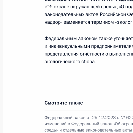
«Об охране окружающей среды», «О во
3 января 2024 года, среда
законодательных актов Российской Фе
Распоряжение о проведении Годов к
надзор» заменяется термином «экологи
3 января 2024 года, 19:00
Федеральным законом также уточняет
и индивидуальными предпринимателям
представления отчётности о выполнен
Внесены изменения в Указы о врем
экологического сбора.
некоторыми иностранными кредито
резидентами и иностранными кред
обязательств Российской Федерац
3 января 2024 года, 18:15
Смотрите также
Федеральный закон от 25.12.2023 г. № 62
Внесены изменения в Указ о врем
изменений в Федеральный закон «Об охра
и иностранными кредиторами госуд
среды» и отдельные законодательные акты