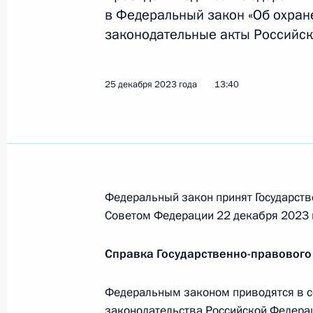
Подписано распоряжение о поощр
в Федеральный закон «Об охран
законодательные акты Российск
4 января 2024 года, 13:00
25 декабря 2023 года
13:40
Указ об определении отдельных ка
гражданства, имеющих право обрат
4 января 2024 года, 12:05
Федеральный закон принят Государств
Указ о приёме в гражданство РФ и
Советом Федерации 22 декабря 2023 
о прохождении военной службы в В
семей
Справка Государственно-правового
4 января 2024 года, 12:00
Федеральным законом приводятся в с
законодательства Российской Федера