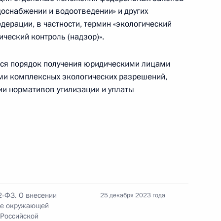
доснабжении и водоотведении» и других
дерации, в частности, термин «экологический
ультуры России – Китая
ческий контроль (надзор)».
ся порядок получения юридическими лицами
и комплексных экологических разрешений,
ии нормативов утилизации и уплаты
енном порядке исполнения обязательств перед
рами и о временном порядке исполнения перед
иторами государственных долговых
ии
2-ФЗ. О внесении
25 декабря 2023 года
енном порядке исполнения перед резидентами
не окружающей
арственных долговых обязательств Российской
 Российской