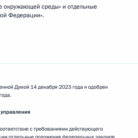
ении
е окружающей среды» и отдельные
ой Федерации».
тегорий иностранных граждан и лиц без
иться с заявлением о приёме в гражданство РФ
енной Думой 14 декабря 2023 года и одобрен
ностранных граждан, заключивших контракт
года.
С РФ или воинских формированиях, и членов их
 управления
оответствие с требованиями действующего
ции отдельные положения федеральных законов