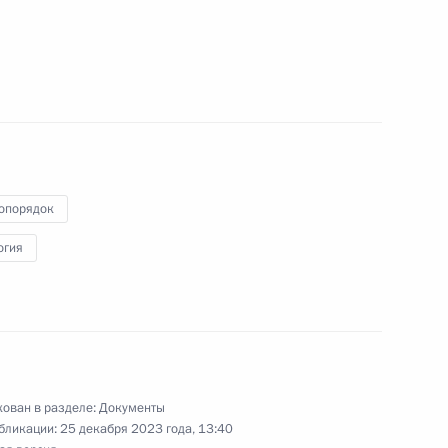
енении специальных экономических мер
в связи с недружественными действиями
 и международных организаций
опорядок
огия
оложения хозяйственных обществ со статусом
ован в разделе:
Документы
бликации:
25 декабря 2023 года, 13:40