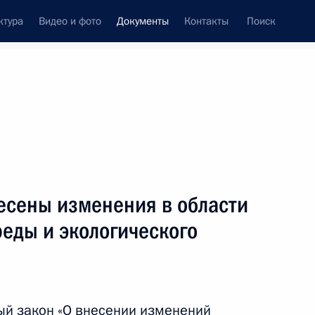
ктура
Видео и фото
Документы
Контакты
Поиск
 документов
Конституция России
январь, 2024
ть следующие материалы
руктуризации атомного энергопромышленного
есены изменения в области
еды и экологического
ый закон «О внесении изменений