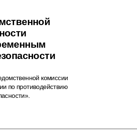
омственной
ности
временным
езопасности
ведомственной комиссии
ии по противодействию
пасности».