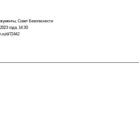
окументы
,
Совет Безопасности
2023 года, 14:30
n.ru/d/72442