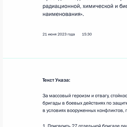
за нарушение режима военного по
радиационной, химической и би
24 июня 2023 года, 16:05
наименования».
21 июня 2023 года
15:30
В закон об образовании внесены 
24 июня 2023 года, 16:00
22 июня 2023 года, четверг
Текст Указа:
175 Лунинецко-Пинской ордена Ал
Звезды бригаде управления присво
За массовый героизм и отвагу, стойк
22 июня 2023 года, 15:55
бригады в боевых действиях по защит
в условиях вооруженных конфликтов, 
1. Присвоить 27 отдельной бригаде р