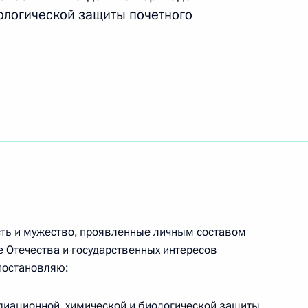
ложения
ологической защиты почетного
изменения
ександра Невского и дважды ордена Красной
ено почётное наименование «гвардейская»
ость и мужество, проявленные личным составом
е Отечества и государственных интересов
постановляю:
адиационной, химической и биологической защиты