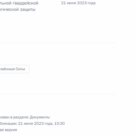
ельной гвардейской
21 июня 2023 года
огической защиты
ешкову орденом Гагарина
ужённые Силы
ными наградами
ован в разделе:
Документы
ии о совершении сделки с акциями Грукс
бликации:
21 июня 2023 года, 15:30
ая версия