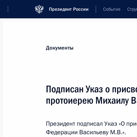
Президент России
События
Стру
Новости
Поручения Президента
Банк
Документы
Показа
В статью 217 части второй Налого
Подписан Указ о присв
21 ноября 2022 года, 14:05
протоиерею Михаилу В
В законодательство внесены изме
Президент подписал Указ «О пр
на получение поддержки в форме оп
Федерации Васильеву М.В.».