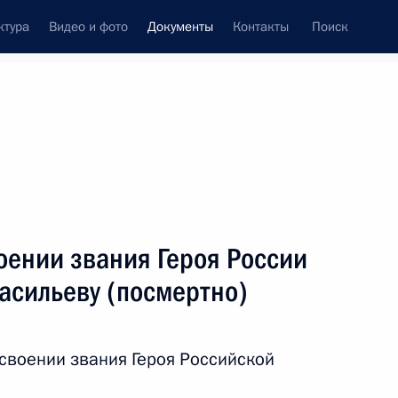
ктура
Видео и фото
Документы
Контакты
Поиск
 документов
Конституция России
ноябрь, 2022
ть следующие материалы
вого кодекса внесено изменение
оении звания Героя России
асильеву (посмертно)
нения, устанавливающие право волонтёров
исвоении звания Героя Российской
латы услуг связи