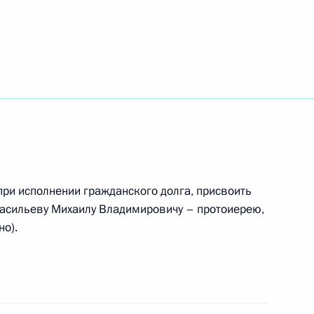
стниц форума «Азиатско-тихоокеанское
при исполнении гражданского долга, присвоить
Васильеву Михаилу Владимировичу – протоиерею,
но).
НС факта мобилизации гражданина в целях
икул