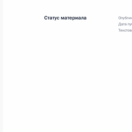
17 ноября 2022 года, четверг
Статус материала
Опублик
Дата пу
23-му истребительному авиационно
Текстов
наименование гвардейского
17 ноября 2022 года, 14:45
16 ноября 2022 года, среда
Балийская декларация лидеров «Гр
16 ноября 2022 года, 13:15
15 ноября 2022 года, вторник