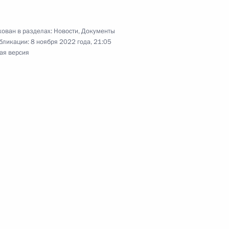
ован в разделах:
Новости
,
Документы
бликации:
8 ноября 2022 года, 21:05
му Таллинскому полку присвоено почётное
ая версия
уппы двадцати»