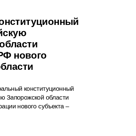
онституционный
ийскую
области
РФ нового
области
ральный конституционный
ию Запорожской области
рации нового субъекта –