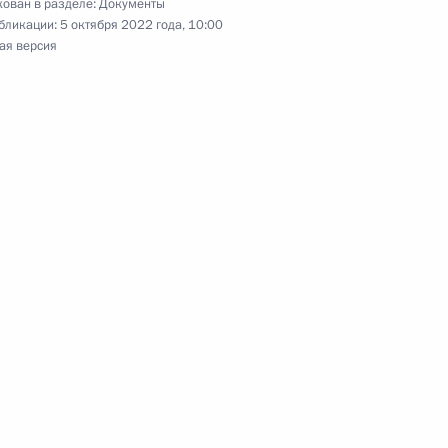
ован в разделе:
Документы
бликации:
5 октября 2022 года, 10:00
ая версия
оссии полковнику Алексею Катериничеву
ую службу
ма в гражданство Российской Федерации