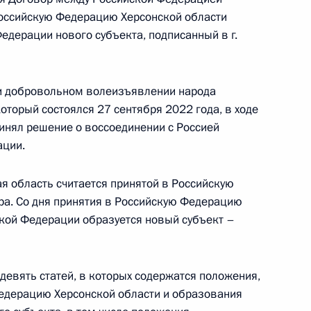
Российскую Федерацию Херсонской области
едерации нового субъекта, подписанный в г.
и добровольном волеизъявлении народа
оставлении отсрочки от призыва на военную
оторый состоялся 27 сентября 2022 года, в ходе
ринял решение о воссоединении с Россией
ации.
я область считается принятой в Российскую
а. Со дня принятия в Российскую Федерацию
ской Федерации образуется новый субъект –
регулирования в области использования
апорожской области»
девять статей, в которых содержатся положения,
едерацию Херсонской области и образования