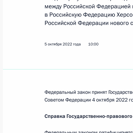
В Жилищный кодекс внесены измен
между Российской Федерацией и
освобождение от уплаты пеней за 
в Российскую Федерацию Херсон
призванных на военную службу по
Российской Федерации нового с
7 октября 2022 года, 12:30
5 октября 2022 года
10:00
Подписан закон об особенностях и
заёмщиками, призванными на вое
участие в специальной военной оп
7 октября 2022 года, 12:25
Федеральный закон принят Государств
Советом Федерации 4 октября 2022 го
В Трудовой кодекс внесены измене
отношений между работодателем и
Справка Государственно-правового
военной службы по мобилизации
Федеральным законом ратифицируетс