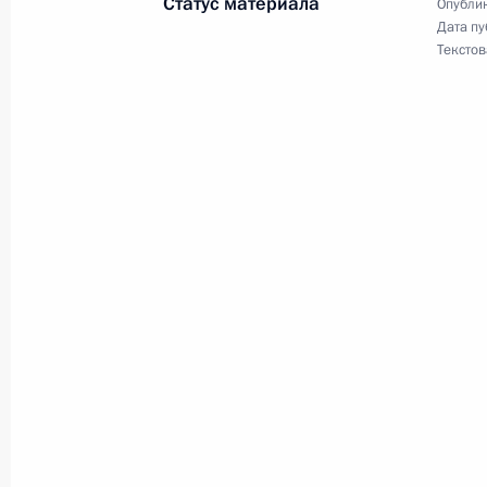
Статус материала
Опублик
Дата пу
Текстов
1 октября 2022 года, суббота
Указ о присвоении звания Героя Р
(посмертно)
1 октября 2022 года, 12:25
30 сентября 2022 года, пятница
Подписан Указ о призыве на военн
30 сентября 2022 года, 20:00
Указ об упрощённом порядке приё