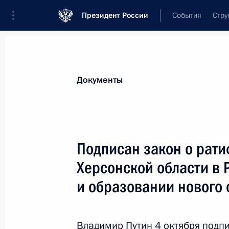
Президент России
События
Стру
Новости
Поручения Президента
Банк
Документы
Показа
В законодательство внесены измен
Подписан закон о рати
трудовых правоотношений, возник
Херсонской области в
службу по мобилизации
и образовании нового 
7 октября 2022 года, 12:35
Владимир Путин 4 октября подп