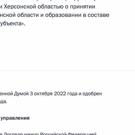
ения, предусматривающие в том числе
 Херсонской областью о принятии
просроченные платежи по ЖКХ для граждан,
ской области и образовании в составе
 мобилизации
убъекта».
сполнения кредитных обязательств
нную службу по мобилизации и принимающими
ерации
енной Думой 3 октября 2022 года и одобрен
да.
ния, направленные на регулирование
 работником, призванным для прохождения
 управления
я Договор между Российской Федерацией