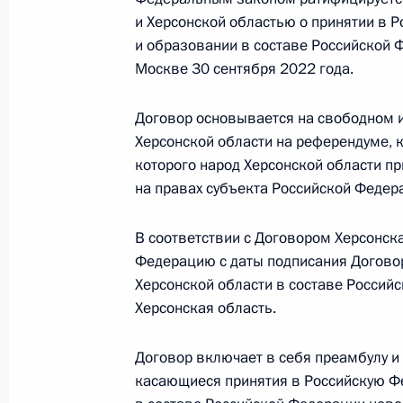
7 октября 2022 года, 12:20
и Херсонской областью о принятии в 
и образовании в составе Российской Ф
Москве 30 сентября 2022 года.
6 октября 2022 года, четверг
Договор основывается на свободном 
Внесено изменение в Указ «О пред
Херсонской области на референдуме, к
службу по мобилизации»
которого народ Херсонской области п
6 октября 2022 года, 09:00
на правах субъекта Российской Федер
В соответствии с Договором Херсонска
5 октября 2022 года, среда
Федерацию с даты подписания Договор
Херсонской области в составе Россий
Указ «Об особенностях правового 
Херсонская область.
атомной энергии на территории З
5 октября 2022 года, 17:35
Договор включает в себя преамбулу и 
касающиеся принятия в Российскую Ф