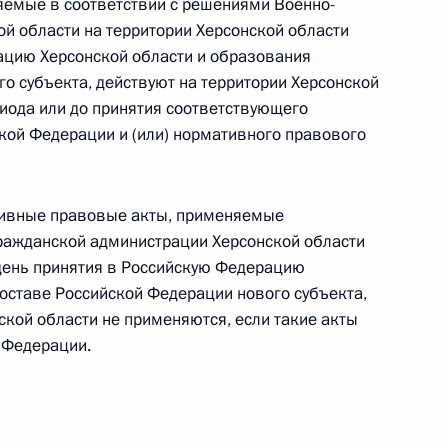
спублики
емые в соответствии с решениями Военно-
й области на территории Херсонской области
ацию Херсонской области и образования
о субъекта, действуют на территории Херсонской
риода или до принятия соответствующего
онный закон о принятии в Российскую
кой Федерации и (или) нормативного правового
публики и образовании в составе РФ нового
публики
тивные правовые акты, применяемые
ражданской администрации Херсонской области
 день принятия в Российскую Федерацию
составе Российской Федерации нового субъекта,
овора о принятии Херсонской области
кой области не применяются, если такие акты
ании нового субъекта в составе РФ
 Федерации.