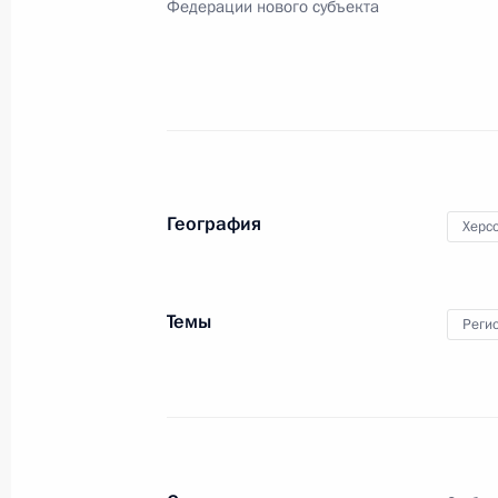
Федерации нового субъекта
Указ об исполняющем обязанности
5 октября 2022 года, 09:50
Указ об исполняющем обязанности
5 октября 2022 года, 09:50
География
Херс
Указ об исполняющем обязанности
Темы
Реги
5 октября 2022 года, 09:50
Указ об исполняющем обязанности
5 октября 2022 года, 09:50