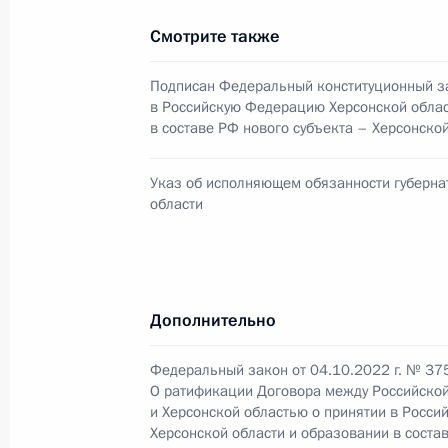
Подписан закон о ратификации до
Смотрите также
в Российскую Федерацию и образов
5 октября 2022 года, 10:00
Подписан Федеральный конституционный з
в Российскую Федерацию Херсонской облас
в составе РФ нового субъекта – Херсонско
Подписан закон о ратификации до
Указ об исполняющем обязанности губерна
Республики в Российскую Федераци
области
5 октября 2022 года, 09:55
Подписан закон о ратификации до
Дополнительно
Республики в Российскую Федераци
Федеральный закон от 04.10.2022 г. № 37
5 октября 2022 года, 09:55
О ратификации Договора между Российско
и Херсонской областью о принятии в Росс
Херсонской области и образовании в соста