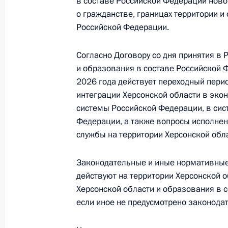
в составе Российской Федерации новог
о гражданстве, границах территории и
Подписан Федеральный конституци
Российской Федерации.
Федерацию Херсонской области и о
Херсонской области
Согласно Договору со дня принятия в
5 октября 2022 года, 10:20
и образования в составе Российской Ф
2026 года действует переходный перио
интеграции Херсонской области в эко
системы Российской Федерации, в сис
Подписан Федеральный конституци
Федерации, а также вопросы исполнен
Федерацию Запорожской области и 
службы на территории Херсонской обла
Запорожской области
5 октября 2022 года, 10:20
Законодательные и иные нормативны
действуют на территории Херсонской 
Херсонской области и образования в 
Подписан Федеральный конституци
если иное не предусмотрено законода
Федерацию Луганской Народной Ре