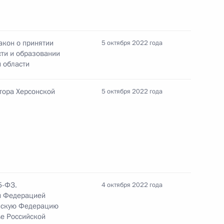
говора о принятии Запорожской области
ании нового субъекта в составе РФ
акон о принятии
5 октября 2022 года
ти и образовании
й области
говора о принятии Луганской Народной
тора Херсонской
5 октября 2022 года
ю и образовании нового субъекта в составе РФ
говора о принятии Донецкой Народной
ю и образовании нового субъекта в составе РФ
5-ФЗ.
4 октября 2022 года
й Федерацией
ийскую Федерацию
ве Российской