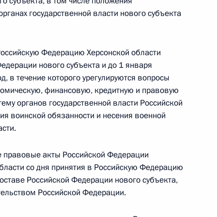
о субъекта, в том числе положения
 органах государственной власти нового субъекта
онный закон о принятии в Российскую
бразовании в составе РФ нового субъекта –
 Российскую Федерацию Херсонской области
едерации нового субъекта и до 1 января
д, в течение которого урегулируются вопросы
номическую, финансовую, кредитную и правовую
тему органов государственной власти Российской
онный закон о принятии в Российскую
ия воинской обязанности и несения военной
образовании в составе РФ нового субъекта –
сти.
е правовые акты Российской Федерации
области со дня принятия в Российскую Федерацию
составе Российской Федерации нового субъекта,
онный закон о принятии в Российскую
тельством Российской Федерации.
спублики и образовании в составе РФ нового