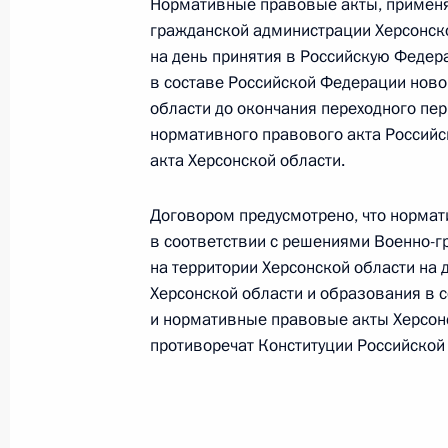
субъекта – Луганской Народной Ре
Нормативные правовые акты, применя
гражданской администрации Херсонско
5 октября 2022 года, 10:15
на день принятия в Российскую Федер
в составе Российской Федерации новог
области до окончания переходного пе
Подписан Федеральный конституци
нормативного правового акта Российс
Федерацию Донецкой Народной Рес
акта Херсонской области.
субъекта – Донецкой Народной Рес
Договором предусмотрено, что норма
5 октября 2022 года, 10:15
в соответствии с решениями Военно-г
на территории Херсонской области на
Херсонской области и образования в 
Подписан закон о ратификации дог
и нормативные правовые акты Херсонс
в Российскую Федерацию и образов
противоречат Конституции Российской
5 октября 2022 года, 10:00