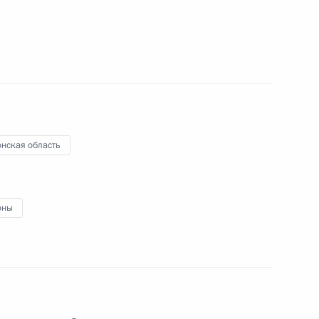
 губернатора Херсонской области
 губернатора Запорожской области
онская область
 главы Луганской Народной Республики
оны
 главы Донецкой Народной Республики