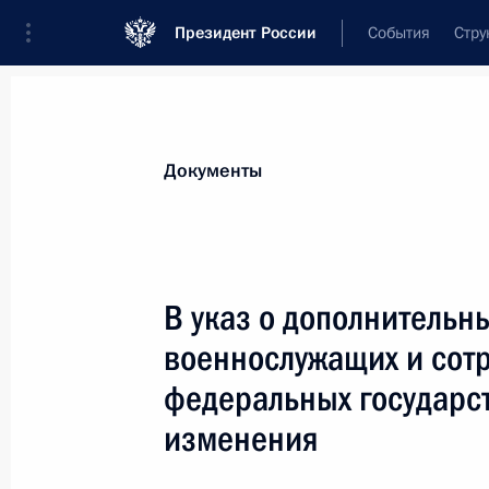
Президент России
События
Стру
Новости
Поручения Президента
Банк
Документы
Показа
18 августа 2022 года, четверг
В указ о дополнительн
Указ о праздновании столетия со д
военнослужащих и сот
18 августа 2022 года, 18:00
федеральных государс
изменения
15 августа 2022 года, понедельник