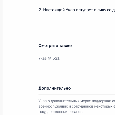
2. Настоящий Указ вступает в силу со 
Указ о праздновании столетия обр
8 августа 2022 года, 16:00
Смотрите также
5 августа 2022 года, пятница
Указ № 521
В указ о дополнительных мерах по
некоторых федеральных государст
5 августа 2022 года, 14:45
Дополнительно
Указ о дополнительных мерах поддержки с
Указ о применении специальных эк
военнослужащих и сотрудников некоторых
энергетической сферах в связи с 
государственных органов