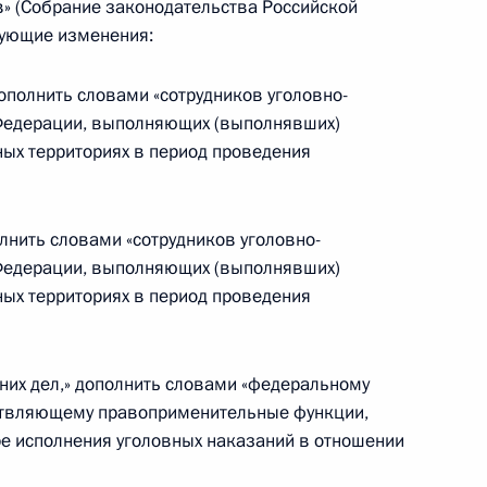
» (Собрание законодательства Российской
едующие изменения:
дополнить словами «сотрудников уголовно-
Федерации, выполняющих (выполнявших)
ных территориях в период проведения
олнить словами «сотрудников уголовно-
ния обязательств по договорам банковского
Федерации, выполняющих (выполнявших)
алюте, и обязательств по облигациям,
ных территориях в период проведения
изациями
енних дел,» дополнить словами «федеральному
ествляющему правоприменительные функции,
ре исполнения уголовных наказаний в отношении
разования ХМАО – Югры