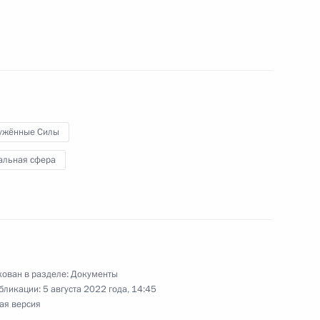
ародных организаций
твенной охране внесены изменения
ужённые Силы
альная сфера
ение, позволяющее наследникам оспорить
 ребёнка в книге записей рождений
ован в разделе:
Документы
бликации:
5 августа 2022 года, 14:45
ая версия