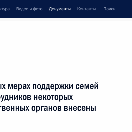
ктура
Видео и фото
Документы
Контакты
Поиск
 документов
Конституция России
август, 2022
ть следующие материалы
ых мерах поддержки семей
ня рождения Н.Г.Басова
рудников некоторых
твенных органов внесены