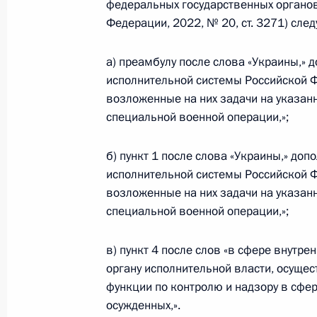
федеральных государственных органов
Федерации, 2022, № 20, ст. 3271) сл
Указ о Дне российской анимации
а) преамбулу после слова «Украины,» 
12 августа 2022 года, 15:45
исполнительной системы Российской 
возложенные на них задачи на указан
специальной военной операции,»;
8 августа 2022 года, понедельник
б) пункт 1 после слова «Украины,» доп
Указ о временном порядке исполне
исполнительной системы Российской 
счёта, выраженных в иностранной в
возложенные на них задачи на указан
выпущенным иностранными орган
специальной военной операции,»;
8 августа 2022 года, 19:00
в) пункт 4 после слов «в сфере внутр
органу исполнительной власти, осущ
функции по контролю и надзору в сфе
Указ о праздновании столетия об
осужденных,».
8 августа 2022 года, 16:05