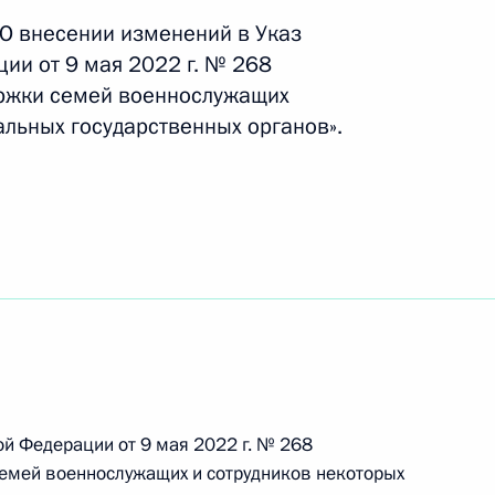
«О внесении изменений в Указ
енствования государственной наградной
ии от 9 мая 2022 г. № 268
ержки семей военнослужащих
альных государственных органов».
нтрах
нительных социальных гарантиях
ой Федерации от 9 мая 2022 г. № 268
емей военнослужащих и сотрудников некоторых