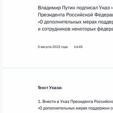
Владимир Путин подписал Указ 
Указ о некоторых вопросах соверш
Президента Российской Федерац
системы
«О дополнительных мерах подд
15 августа 2022 года, 23:00
и сотрудников некоторых федер
12 августа 2022 года, пятница
5 августа 2022 года
14:45
Указ о государственных научных це
12 августа 2022 года, 17:15
Текст Указа:
Внесены изменения в указ о допол
пограничникам и членам их семей
1. Внести в Указ Президента Российск
12 августа 2022 года, 15:50
«О дополнительных мерах поддержки с