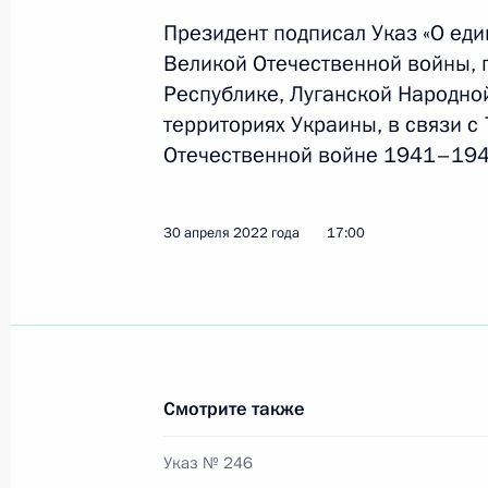
1 мая 2022 года, 13:55
Президент подписал Указ «О ед
Великой Отечественной войны,
Республике, Луганской Народно
Подписан закон, направленный на
территориях Украины, в связи с
отношений в сфере трансплантации
Отечественной войне 1941–1945
1 мая 2022 года, 13:50
30 апреля 2022 года
17:00
Подписан закон, направленный на
бюджетов субъектов Российской Фе
давления
1 мая 2022 года, 13:45
Смотрите также
Указ № 246
Указ о дополнительных мерах по 