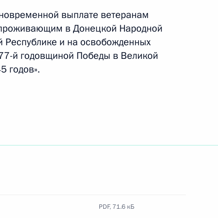
иновременной выплате ветеранам
 проживающим в Донецкой Народной
й Республике и на освобожденных
 совершенствование правового регулирования
 77-й годовщиной Победы в Великой
 органов и тканей человека
 годов».
 поддержание финансовой стабильности
дерации в условиях внешнего санкционного
PDF,
71.6 кБ
обеспечению информационной безопасности