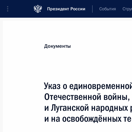
Президент России
События
Стру
Новости
Поручения Президента
Банк
Документы
Показа
Подписан закон, направленный на 
Указ о единовременно
и хранением обязательного экземп
Отечественной войны,
1 мая 2022 года, 14:00
и Луганской народных 
и на освобождённых т
В закон о промышленной политике