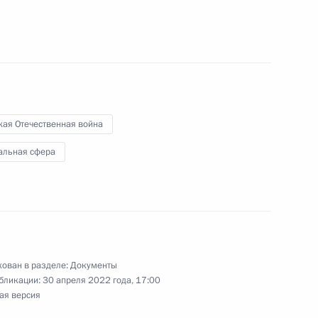
неисполнение или ненадлежащее исполнение
ия, электроэнергетики, теплоснабжения,
кая Отечественная война
альная сфера
 внесены изменения в области транспортной
ован в разделе:
Документы
бликации:
30 апреля 2022 года, 17:00
ая версия