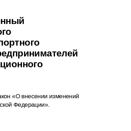
енный
ого
портного
редпринимателей
кционного
акон «О внесении изменений
йской Федерации».