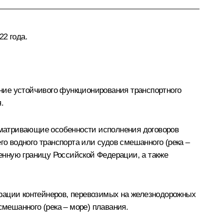
2 года.
ние устойчивого функционирования транспортного
.
сматривающие особенности исполнения договоров
го водного транспорта или судов смешанного (река –
венную границу Российской Федерации, а также
ерации контейнеров, перевозимых на железнодорожных
смешанного (река – море) плавания.