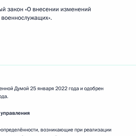
ый закон «О внесении изменений
е военнослужащих».
ужии
мену избыточных требований к уставу
ского лица
енной Думой 25 января 2022 года и одобрен
ода.
9 закона о статусе военнослужащих
 управления
определённости, возникающие при реализации