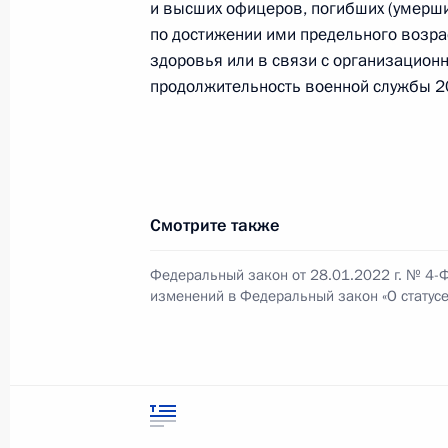
и высших офицеров, погибших (умерши
по достижении ими предельного возра
здоровья или в связи с организацио
Подписан закон, касающийся поря
продолжительность военной службы 20
заседателям
16 февраля 2022 года, 14:15
Установлены особенности определе
Смотрите также
присоединение энергопринимающих
150 кВт
Федеральный закон от 28.01.2022 г. № 4-
изменений в Федеральный закон «О статус
16 февраля 2022 года, 14:10
Подписан закон, предусматривающ
выручки при определении доминир