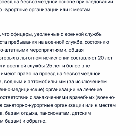
проезд на безвозмездной основе при следовании
го кодекса внесены изменения
о-курортные организации или к местам
, что офицеры, уволенные с военной службы
ста пребывания на военной службе, состоянию
еримента по установлению специального
нно-штатными мероприятиями, общая
торых в льготном исчислении составляет 20 лет
ти военной службы 25 лет и более вне
 имеют право на проезд на безвозмездной
, водным и автомобильным (за исключением
оенно-медицинские) организации на лечение
соответствии с заключениями врачебных (военно-
 в санаторно-курортные организации или к местам
закон «О ратификации Договора о дружбе,
а, базам отдыха, пансионатам, детским
и между Российской Федерацией и Луганской
м базам) и обратно.