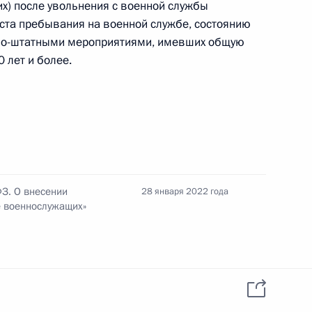
х) после увольнения с военной службы
ста пребывания на военной службе, состоянию
нно-штатными мероприятиями, имевших общую
дка выплат вознаграждения присяжным
 лет и более.
ния размера платы за технологическое
 устройств максимальной мощностью не более
ФЗ. О внесении
28 января 2022 года
е военнослужащих»
ий увеличение пороговых значений размеров
ующего положения хозяйствующих субъектов