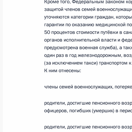
Кроме того, Федеральным законом ко
защитой членов семей военнослужащих
уточняются категории граждан, котор
Президент подписал Федеральный 
гарантии по оказанию медицинской по
50 процентов стоимости путёвки в са
сотрудничестве и взаимной помощ
органов исполнительной власти и фед
Народной Республикой»
предусмотрена военная служба), а та
22 февраля 2022 года, 18:40
один раз в год железнодорожным, в
(за исключением такси) транспортом к
К ним отнесены:
16 февраля 2022 года, среда
члены семей военнослужащих, потеря
Статусом ветерана боевых действи
исполнявшие служебные обязаннос
родители, достигшие пенсионного воз
в Чеченской Республике и в ходе 
офицеров, погибших (умерших) в пери
Кавказе
16 февраля 2022 года, 14:20
родители, достигшие пенсионного воз