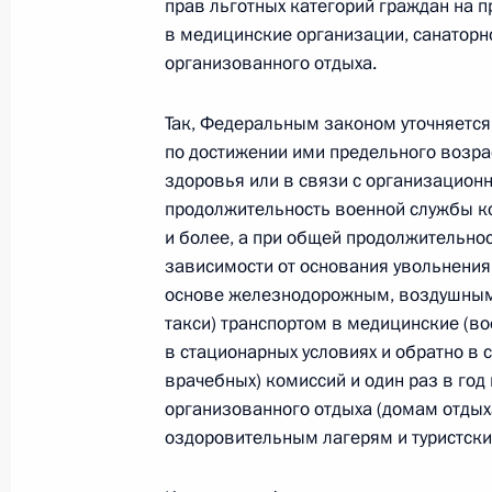
прав льготных категорий граждан на 
В части первую и вторую Налогово
в медицинские организации, санаторн
организованного отдыха.
25 февраля 2022 года, 15:25
Так, Федеральным законом уточняется
по достижении ими предельного возра
Подписан закон о проведении эксп
здоровья или в связи с организацио
налогового режима
продолжительность военной службы ко
и более, а при общей продолжительнос
25 февраля 2022 года, 15:20
зависимости от основания увольнения
основе железнодорожным, воздушным
такси) транспортом в медицинские (в
22 февраля 2022 года, вторник
в стационарных условиях и обратно в 
врачебных) комиссий и один раз в год
Президент подписал Федеральный 
организованного отдыха (домам отдых
сотрудничестве и взаимной помощ
оздоровительным лагерям и туристски
Народной Республикой»
22 февраля 2022 года, 18:45