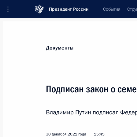
Президент России
События
Стру
Новости
Поручения Президента
Банк
Документы
Показа
Подписан закон, направленный на 
Подписан закон о сем
за совершение преступлений проти
несовершеннолетних
28 января 2022 года, 14:00
Владимир Путин подписал Федер
30 декабря 2021 года
15:45