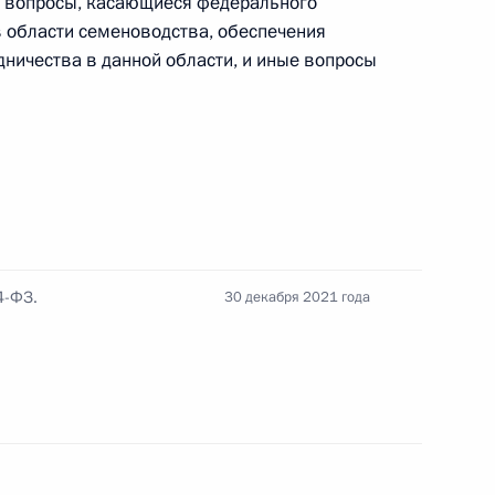
 вопросы, касающиеся федерального
в области семеноводства, обеспечения
дничества в данной области, и иные вопросы
енностей медицинского обслуживания судей
дополнен положениями, устанавливающими
ной ставки и опознания путём использования
4-ФЗ.
30 декабря 2021 года
 внесены изменения, уточняющие порядок
 стражей, в медицинскую организацию,