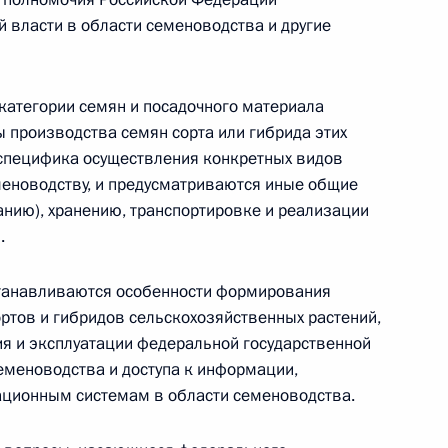
 власти в области семеноводства и другие
льшого театра
категории семян и посадочного материала
 производства семян сорта или гибрида этих
 специфика осуществления конкретных видов
еменоводству, и предусматриваются иные общие
нию), хранению, транспортировке и реализации
етственность оператора связи за неисполнение
.
конодательством в области связи
танавливаются особенности формирования
ортов и гибридов сельскохозяйственных растений,
я и эксплуатации федеральной государственной
те населения и территорий от ЧС природного
меноводства и доступа к информации,
ционным системам в области семеноводства.