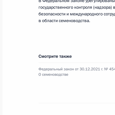
В Федеральном законе урегулированы
государственного контроля (надзора) 
безопасности и международного сотру
Подписан закон, касающийся особ
в области семеноводства.
военных судов и членов их семей
30 декабря 2021 года, 19:40
Смотрите также
Уголовно-процессуальный кодекс 
порядок производства допроса, оч
Федеральный закон от 30.12.2021 г. № 45
систем ВКС
О семеноводстве
30 декабря 2021 года, 19:35
В Уголовно-процессуальный кодекс
помещения лиц, содержащихся под