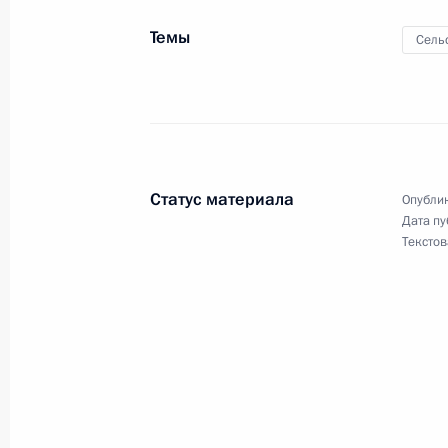
оказывающую психиатрическую пом
Темы
Сель
30 декабря 2021 года, 19:30
Внесены изменения в статью 157 У
30 декабря 2021 года, 19:25
Статус материала
Опублик
Дата пу
Текстов
До 1 июля 2022 года продлён мор
идентификатора гражданина-должн
30 декабря 2021 года, 19:20
Расширен перечень оснований для 
военнослужащего, проходящего вое