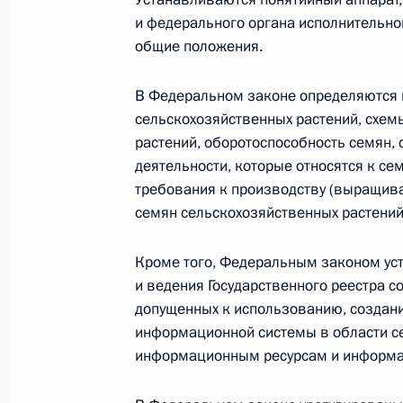
17 января 2022 года, понедельник
и федерального органа исполнительной
Указ о праздновании 250-летия Бо
общие положения.
17 января 2022 года, 16:20
В Федеральном законе определяются 
сельскохозяйственных растений, схемы
растений, оборотоспособность семян,
30 декабря 2021 года, четверг
деятельности, которые относятся к с
требования к производству (выращива
Установлена административная отв
семян сельскохозяйственных растений
обязанностей, предусмотренных за
30 декабря 2021 года, 19:50
Кроме того, Федеральным законом ус
и ведения Государственного реестра с
допущенных к использованию, создани
Внесены изменения в закон о защи
информационной системы в области се
и техногенного характера
информационным ресурсам и информа
30 декабря 2021 года, 19:45