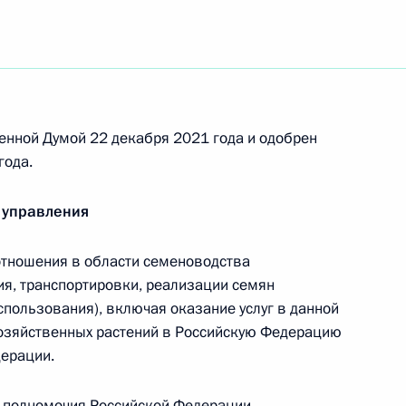
щиеся незаконного перемещения по территории
кции и табачных изделий
енной Думой 22 декабря 2021 года и одобрен
еров пенсий неработающих пенсионеров
года.
 управления
тношения в области семеноводства
ия, транспортировки, реализации семян
ном Святого апостола Андрея Первозванного
спользования), включая оказание услуг в данной
хозяйственных растений в Российскую Федерацию
дерации.
, полномочия Российской Федерации