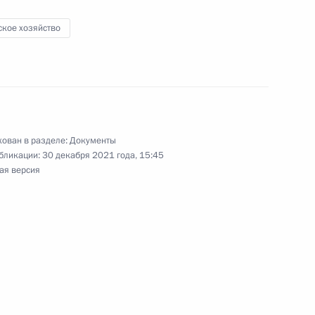
ощь в стационарных условиях
ское хозяйство
головного кодекса
ован в разделе:
Документы
бликации:
30 декабря 2021 года, 15:45
ая версия
аторий на необходимость указания
ика при обращении в суд организаций ЖКХ
досрочного увольнения с военной службы
нную службу по контракту