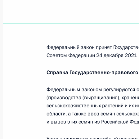
В КоАП внесены изменения, касаю
России физлицами табачной проду
28 января 2022 года, 13:50
Федеральный закон принят Государств
Подписан закон о повышении разм
Советом Федерации 24 декабря 2021 
28 января 2022 года, 13:40
Справка Государственно-правового
20 января 2022 года, четверг
Федеральным законом регулируются о
(производства (выращивания), хранен
Минтимер Шаймиев награждён орде
сельскохозяйственных растений и их и
20 января 2022 года, 12:45
области, а также ввоз семян сельско
и вывоз этих семян из Российской Фе
Устанавливаются понятийный аппарат