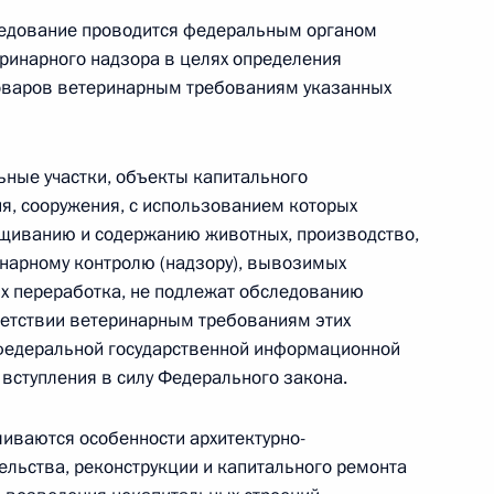
 оптимизацию подходов к применению
следование проводится федеральным органом
 противодействию легализации доходов,
еринарного надзора в целях определения
ём, и финансированию терроризма
товаров ветеринарным требованиям указанных
ные участки, объекты капитального
ия, сооружения, с использованием которых
на о профсоюзах, их правах и гарантиях
ащиванию и содержанию животных, производство,
нарному контролю (надзору), вывозимых
их переработка, не подлежат обследованию
тветствии ветеринарным требованиям этих
федеральной государственной информационной
 вступления в силу Федерального закона.
нение, касающееся обращения
иваются особенности архитектурно-
ельства, реконструкции и капитального ремонта