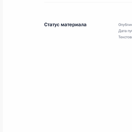
В законодательство внесены изме
судебных приставов
Статус материала
Опублик
21 декабря 2021 года, 15:00
Дата пу
Текстов
Внесены изменения в закон о пате
21 декабря 2021 года, 14:55
Подписан закон, сохраняющий в 2
взносов на обязательное социальн
на производстве и профессиональ
21 декабря 2021 года, 14:50