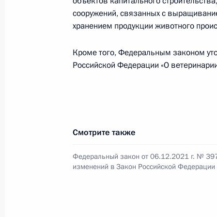
объектов капитального строительства
сооружений, связанных с выращивани
Уточнён порядок установления ра
хранением продукции животного прои
водных объектов
Кроме того, Федеральным законом уто
21 декабря 2021 года, 15:15
Российской Федерации «О ветеринарии
КоАП дополнен статьёй 8.51
21 декабря 2021 года, 15:10
Смотрите также
Федеральный закон от 06.12.2021 г. № 39
Расширен перечень юридических л
изменений в Закон Российской Федерации 
может предоставляться объект куль
21 декабря 2021 года, 15:05