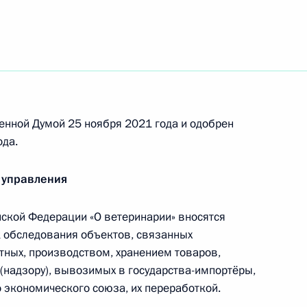
иквидации разливов нефти и нефтепродуктов
й государственного экологического надзора
ионного и кассационного пересмотра
 уголовном процессе
енной Думой 25 ноября 2021 года и одобрен
ода.
 управления
 совершенствование правовых основ работы
ской Федерации «О ветеринарии» вносятся
 обследования объектов, связанных
ных, производством, хранением товаров,
надзору), вывозимых в государства-импортёры,
экономического союза, их переработкой.