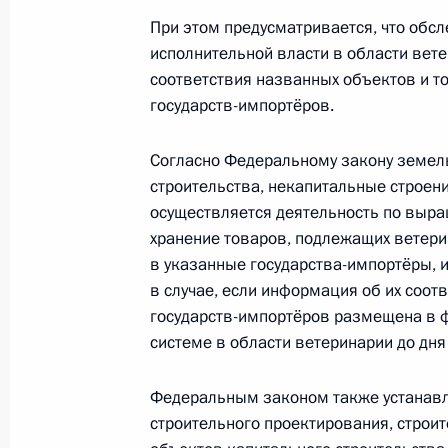
Подписан закон, направленный на
При этом предусматривается, что об
кредитными организациями мер по
исполнительной власти в области вет
которые получены преступным пут
соответствия названных объектов и 
21 декабря 2021 года, 15:30
государств-импортёров.
Согласно Федеральному закону земель
строительства, некапитальные строен
Внесено изменение в статью 4 зако
осуществляется деятельность по выр
деятельности
хранение товаров, подлежащих ветери
21 декабря 2021 года, 15:25
в указанные государства-импортёры, 
в случае, если информация об их соо
государств-импортёров размещена в 
системе в области ветеринарии до дня
В законодательство внесено изме
с радиоактивными отходами
Федеральным законом также устанавл
21 декабря 2021 года, 15:20
строительного проектирования, строит