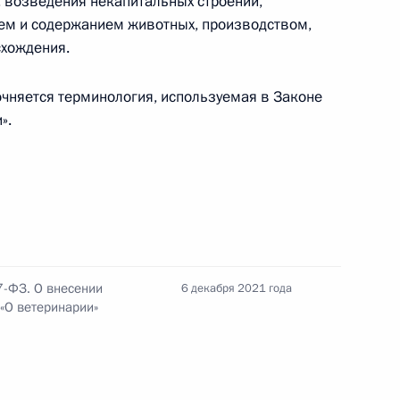
, возведения некапитальных строений,
ем и содержанием животных, производством,
змера прибрежной защитной полосы некоторых
схождения.
чняется терминология, используемая в Законе
».
7-ФЗ. О внесении
6 декабря 2021 года
иц, в безвозмездное пользование которым
«О ветеринарии»
турного наследия