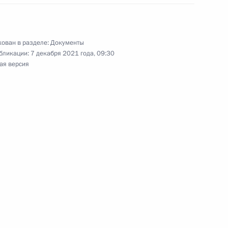
нения, касающиеся работы Федеральной службы
ован в разделе:
Документы
бликации:
7 декабря 2021 года, 09:30
ая версия
нтных поверенных
022–2024 годах действующие тарифы страховых
ое страхование от несчастных случаев
ных заболеваний