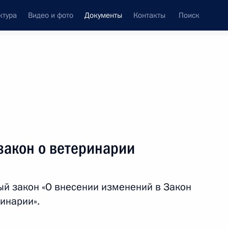
ктура
Видео и фото
Документы
Контакты
Поиск
 документов
Конституция России
декабрь, 2021
ть следующие материалы
а об административном правонарушении в сфере
закон о ветеринарии
й закон «О внесении изменений в Закон
инарии».
сматривающие ответственность за нарушение