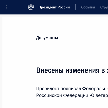
Президент России
События
Стру
Новости
Поручения Президента
Банк
Документы
Показа
Уточнён повод к возбуждению дел
Внесены изменения в 
гособоронзаказа
21 декабря 2021 года, 15:50
Президент подписал Федеральны
Российской Федерации «О ветер
В КоАП внесены изменения, преду