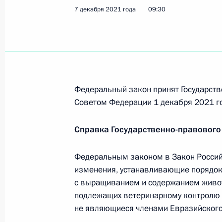
требований по предупреждению и л
7 декабря 2021 года
09:30
и невыполнению в срок предписани
21 декабря 2021 года, 15:45
Унифицирована процедура апелляц
промежуточных судебных решений в
Федеральный закон принят Государств
Советом Федерации 1 декабря 2021 г
21 декабря 2021 года, 15:40
Справка Государственно-правового
Подписан закон, направленный на
Федеральным законом в Закон Россий
полиции
изменения, устанавливающие порядок
с выращиванием и содержанием живот
21 декабря 2021 года, 15:35
подлежащих ветеринарному контролю (
не являющиеся членами Евразийского 