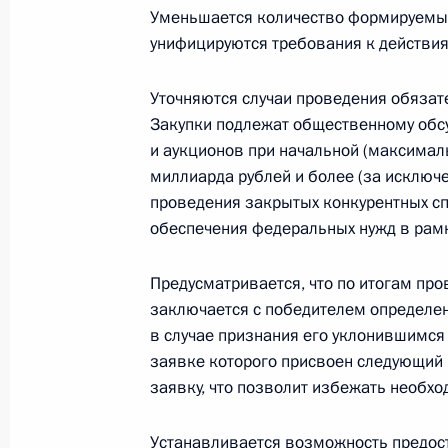
Уменьшается количество формируемых
2 июля 2021 года, 14:45
унифицируются требования к действия
Уточняются случаи проведения обязат
Подписан закон, устанавливающий
Закупки подлежат общественному обс
и аукционов при начальной (максимал
на рынке ценных бумаг
миллиарда рублей и более (за исключ
2 июля 2021 года, 14:40
проведения закрытых конкурентных сп
обеспечения федеральных нужд в рамк
Подписан закон, касающийся поряд
Предусматривается, что по итогам пр
(финансовой) отчётности и аудито
заключается с победителем определен
в случае признания его уклонившимся 
2 июля 2021 года, 14:35
заявке которого присвоен следующий
заявку, что позволит избежать необхо
Подписан закон, направленный на
Устанавливается возможность предос