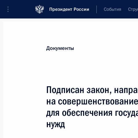
Президент России
События
Стру
Новости
Поручения Президента
Банк
Документы
Показа
11 августа 2021 года, среда
Подписан закон, напр
Указ о награждении госнаградами 
на совершенствование
11 августа 2021 года, 15:40
для обеспечения госу
нужд
9 августа 2021 года, понедельник