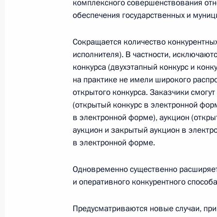
комплексного совершенствования отно
8 июля 2021 года, 16:50
обеспечения государственных и муниц
Сокращается количество конкурентных
2 июля 2021 года, пятница
исполнителя). В частности, исключаю
конкурса (двухэтапный конкурс и конк
Президент утвердил Стратегию нац
на практике не имели широкого распр
2 июля 2021 года, 16:00
открытого конкурса. Заказчики смогут
(открытый конкурс в электронной фор
в электронной форме), аукцион (откр
аукцион и закрытый аукцион в электр
Указ о награждении государствен
в электронной форме.
2 июля 2021 года, 15:30
Одновременно существенно расширяет
и оперативного конкурентного способ
Подписан закон, направленный на
для обеспечения государственных 
Предусматриваются новые случаи, при