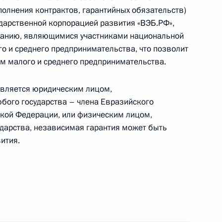
сполнения контрактов, гарантийных обязательств)
дарственной корпорацией развития «ВЭБ.РФ»,
ванию, являющимися участниками национальной
о и среднего предпринимательства, что позволит
ам малого и среднего предпринимательства.
док приобретения субъектами малого
дента Арктической зоны
 является юридическим лицом,
бого государства – члена Евразийского
ской Федерации, или физическим лицом,
дарства, независимая гарантия может быть
ития.
нзировании отдельных видов деятельности
уточнение порядка содержания и обслуживания
ения