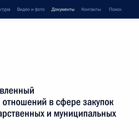
ктура
Видео и фото
Документы
Контакты
Поиск
 документов
Конституция России
август, 2021
ть следующие материалы
авленный
участников Игр XXXII Олимпиады в Токио
 отношений в сфере закупок
дарственных и муниципальных