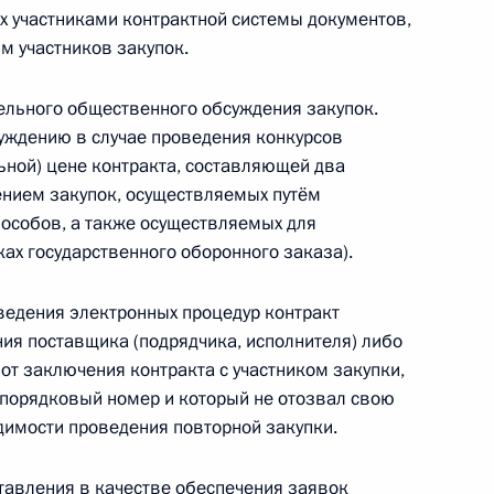
 участниками контрактной системы документов,
м участников закупок.
ельного общественного обсуждения закупок.
 особенности обеспечительного платежа
уждению в случае проведения конкурсов
ьной) цене контракта, составляющей два
ением закупок, осуществляемых путём
особов, а также осуществляемых для
ах государственного оборонного заказа).
ка предоставления бухгалтерской
оведения электронных процедур контракт
рских заключений
ия поставщика (подрядчика, исполнителя) либо
от заключения контракта с участником закупки,
 порядковый номер и который не отозвал свою
димости проведения повторной закупки.
 дальнейшее развитие федеральной территории
тавления в качестве обеспечения заявок