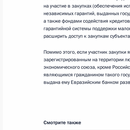
«Сириус»
на участие в закупках (обеспечения и
независимых гарантий, выданных госу
2 июля 2021 года, 14:30
а также фондами содействия кредито
гарантийной системы поддержки малог
расширить доступ к закупкам субъект
Подписан закон, упрощающий поря
предпринимательства статуса рези
Помимо этого, если участник закупки
2 июля 2021 года, 14:25
зарегистрированным на территории лю
экономического союза, кроме Россий
являющимся гражданином такого госу
выдана ему Евразийским банком разв
Внесены изменения в закон о лице
2 июля 2021 года, 14:20
Подписан закон, направленный на 
Смотрите также
бесхозяйных объектов теплоснабж