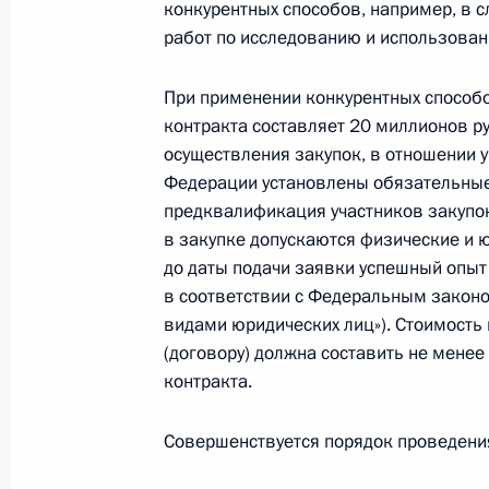
конкурентных способов, например, в 
2 июля 2021 года, 15:15
работ по исследованию и использован
При применении конкурентных способо
Подписан закон, касающийся орга
контракта составляет 20 миллионов р
значимыми
осуществления закупок, в отношении 
2 июля 2021 года, 15:10
Федерации установлены обязательные
предквалификация участников закупо
в закупке допускаются физические и 
до даты подачи заявки успешный опыт
Подписан закон, связанный с введ
в соответствии с Федеральным законом
реестра записей актов гражданско
видами юридических лиц»). Стоимость 
2 июля 2021 года, 15:05
(договору) должна составить не менее
контракта.
Совершенствуется порядок проведения
Подписан закон, направленный на
благополучия населения