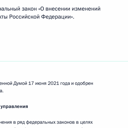
ральный закон «О внесении изменений
уги в культуре и искусстве» и медали «За труды
кты Российской Федерации».
о-морского парада в 2021 году
енной Думой 17 июня 2021 года и одобрен
а.
 управления
лу некоторых указов Президента Российской
ения в ряд федеральных законов в целях