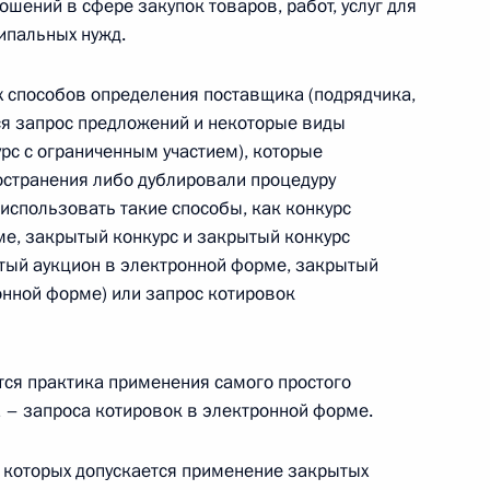
шений в сфере закупок товаров, работ, услуг для
ипальных нужд.
 способов определения поставщика (подрядчика,
тся запрос предложений и некоторые виды
урс с ограниченным участием), которые
иональной безопасности
остранения либо дублировали процедуру
 использовать такие способы, как конкурс
ме, закрытый конкурс и закрытый конкурс
ытый аукцион в электронной форме, закрытый
онной форме) или запрос котировок
ными наградами Российской Федерации
ся практика применения самого простого
а – запроса котировок в электронной форме.
 совершенствование отношений в сфере закупок
и муниципальных нужд
 которых допускается применение закрытых