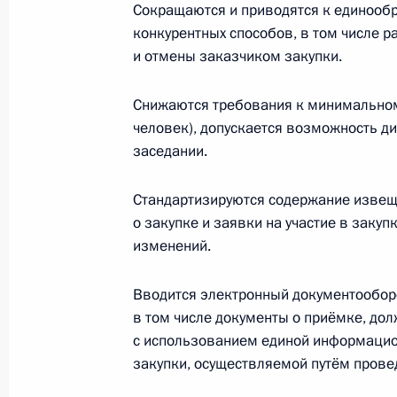
Сокращаются и приводятся к единооб
2 июля 2021 года, 15:00
конкурентных способов, в том числе р
и отмены заказчиком закупки.
Подписан закон, направленный на
Снижаются требования к минимальному
в области обращения с отходами п
человек), допускается возможность ди
заседании.
2 июля 2021 года, 14:55
Стандартизируются содержание извещ
о закупке и заявки на участие в закуп
Подписан закон, направленный на
изменений.
и проведению лотерей и азартных и
2 июля 2021 года, 14:50
Вводится электронный документооборо
в том числе документы о приёмке, до
с использованием единой информацио
закупки, осуществляемой путём провед
В законодательство внесены изме
конвертируемого займа