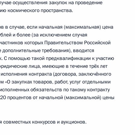
случае осуществления закупок на проведение
ию космического пространства.
в в случае, если начальная (максимальная) цена
низаций, признаваемых общественно
ублей и более (за исключением случая
участников которых Правительством Российской
 дополнительные требования), вводится
к. С помощью такой предквалификации к участию
юридические лица, имеющие в течение трёх лет
 исполнения контракта (договора, заключённого
ением в эксплуатацию Единого государственного
 «О закупках товаров, работ, услуг отдельными
го состояния
исполненных обязательств по такому контракту
 20 процентов от начальной (максимальной) цены
 совместных конкурсов и аукционов.
 обеспечение санитарно-эпидемиологического