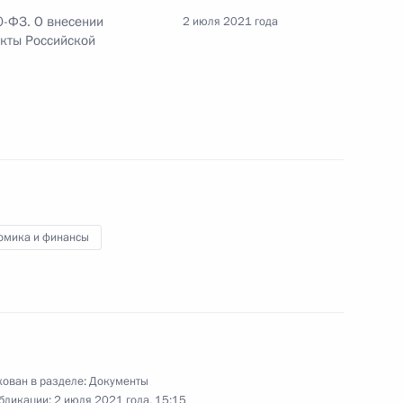
0-ФЗ. О внесении
2 июля 2021 года
кты Российской
ламе
ектах культурного наследия народов России
омика и финансы
 совершенствование законодательства
елия
ован в разделе:
Документы
бликации:
2 июля 2021 года, 15:15