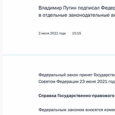
Владимир Путин подписал Феде
Указ об учреждении ордена «За засл
в отдельные законодательные а
в культуре и искусстве»
9 августа 2021 года, 19:00
2 июля 2021 года
15:15
23 июля 2021 года, пятница
Указ о проведении Главного военн
23 июля 2021 года, 13:30
Федеральный закон принят Государств
Советом Федерации 23 июня 2021 год
8 июля 2021 года, четверг
Справка Государственно-правового
Указ «О признании утратившими си
Федерации»
Федеральным законом вносятся измен