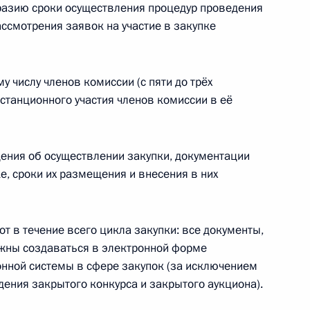
разию сроки осуществления процедур проведения
ассмотрения заявок на участие в закупке
 совершенствование правового регулирования
 числу членов комиссии (с пяти до трёх
роизводства и потребления
станционного участия членов комиссии в её
ения об осуществлении закупки, документации
ке, сроки их размещения и внесения в них
 противодействие незаконной организации
гр в интернете
т в течение всего цикла закупки: все документы,
лжны создаваться в электронной форме
нной системы в сфере закупок (за исключением
ения закрытого конкурса и закрытого аукциона).
нения, касающиеся заключения договора