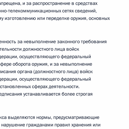
прещена, и за распространение в средствах
ениями, касающимися осуществления
но-телекоммуникационных сетях сведений,
у изготовлению или переделке оружия, основных
венность за невыполнение законного требования
тельности должностного лица войск
е граждан России на свободу передвижения,
едерации, осуществляющего федеральный
тва в пределах Российской Федерации и статью
сфере оборота оружия, и за невыполнение
 кодекса
исания органа (должностного лица) войск
едерации, осуществляющего федеральный
установленных сферах деятельности.
едписания устанавливается более строгая
ственном комитете
декса выделяются нормы, предусматривающие
 нарушение гражданами правил хранения или