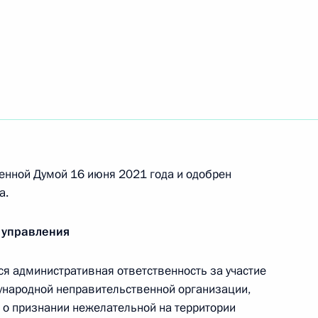
змещение в информационно-
ансовой информации, имеющей общественно
просы правовых оснований передачи
изациям государственного имущества,
гиозного назначения
енной Думой 16 июня 2021 года и одобрен
а.
 управления
 обеспечение защиты экономических интересов
я административная ответственность за участие
ународной неправительственной организации,
 о признании нежелательной на территории