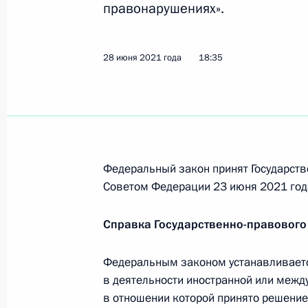
Подписан закон, запрещающий ра
правонарушениях».
телекоммуникационных сетях фин
опасный характер
28 июня 2021 года
18:35
1 июля 2021 года, 13:30
Подписан закон, регулирующий во
в пользование религиозным орган
не относящегося к имуществу рели
Федеральный закон принят Государств
Советом Федерации 23 июня 2021 год
1 июля 2021 года, 13:25
Справка Государственно-правового
Подписан закон, направленный на
Федеральным законом устанавливаетс
государств – членов ЕАЭС
в деятельности иностранной или межд
1 июля 2021 года, 13:20
в отношении которой принято решение