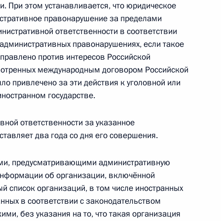
и. При этом устанавливается, что юридическое
стративное правонарушение за пределами
нистративной ответственности в соответствии
ий корректировку бюджетного правила
административных правонарушениях, если такое
правлено против интересов Российской
смотренных международным договором Российской
ло привлечено за эти действия к уголовной или
ий уточнение сроков доведения межбюджетных
иностранном государстве.
вной ответственности за указанное
тавляет два года со дня его совершения.
ями, предусматривающими административную
одекс Российской Федерации
информации об организации, включённой
 список организаций, в том числе иностранных
нных в соответствии с законодательством
ми, без указания на то, что такая организация