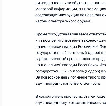
ликвидирована или её деятельность за
Бюджетный кодекс дополнен полож
массовой информации, в информацион
казначейского сопровождения
содержащих инструкции по незаконном
1 июля 2021 года, 12:55
частей огнестрельного оружия.
Кроме того, устанавливается ответст
или воспрепятствование законной дея
Внесены изменения в Закон о прав
национальной гвардии Российской Ф
выбор места пребывания и жительс
государственный контроль (надзор) в 
271 Гражданского процессуального
в установленный срок законного предп
1 июля 2021 года, 12:50
национальной гвардии Российской Ф
государственный контроль (надзор) в 
За повторное невыполнение такого пр
административная ответственность.
Внесены изменения в закон о След
1 июля 2021 года, 12:45
В самостоятельных частях статей Ко
административную ответственность за