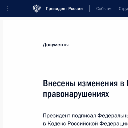
Президент России
События
Стру
Новости
Поручения Президента
Банк
Документы
Показа
Подписан закон, наделяющий Прав
Внесены изменения в 
перечней главных администраторов
правонарушениях
администраторов источников фина
1 июля 2021 года, 13:35
Президент подписал Федеральн
в Кодекс Российской Федераци