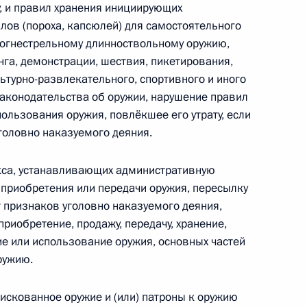
у, и правил хранения инициирующих
 совершенствование норм уголовного закона
ов (пороха, капсюлей) для самостоятельного
я в сфере банкротства
 огнестрельному длинноствольному оружию,
нга, демонстрации, шествия, пикетирования,
ьтурно-развлекательного, спортивного и иного
аконодательства об оружии, нарушение правил
ользования оружия, повлёкшее его утрату, если
глашения о Совместной (объединенной)
головно наказуемого деяния.
ударств – участников СНГ
кса, устанавливающих административную
 приобретения или передачи оружия, пересылку
т признаков уголовно наказуемого деяния,
приобретение, продажу, передачу, хранение,
отокола о внесении изменений в Соглашение
ие или использование оружия, основных частей
стников СНГ в борьбе с незаконным оборотом
ружию.
фискованное оружие и (или) патроны к оружию