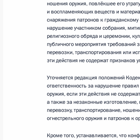
ношения оружия, повлёкшее его утрат
Подписан закон, направленный на
и воспламеняющих веществ и материал
об ответственности за преступлени
снаряжения патронов к гражданскому
нарушение участником собрания, мити
1 июля 2021 года, 12:40
религиозного обряда и церемонии, кул
публичного мероприятия требований з
перевозки, транспортирования или исп
Подписан закон о ратификации Со
эти действия не содержат признаков у
системе связи вооруженных сил гос
Уточняется редакция положений Коде
1 июля 2021 года, 12:35
ответственность за нарушение правил
оружия, если эти действия не содержа
а также за незаконные изготовление, 
Подписан закон о ратификации Пр
перевозку, транспортирование, ношен
о сотрудничестве государств – уча
огнестрельного оружия и патронов к о
наркотических средств
1 июля 2021 года, 12:30
Кроме того, устанавливается, что кон