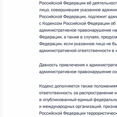
Российской Федерации её деятельност
лицо, совершившее указанное админи
Российской Федерации, подлежит адми
Подписан закон, предусматривающ
с Кодексом Российской Федерации об 
1 июля 2021 года, 13:15
административное правонарушение на
Федерации, а также в случаях, преду
Федерации, если указанное лицо не бы
Подписан закон, предусматривающ
административной ответственности в 
трансфертов до местных бюджетов
Давность привлечения к администрати
1 июля 2021 года, 13:10
административное правонарушение сос
Кодекс дополняется также положени
Внесено изменение в Бюджетный к
ответственность за распространение 
в опубликованный единый федеральный
1 июля 2021 года, 13:00
и международных организаций, призна
Российской Федерации террористически