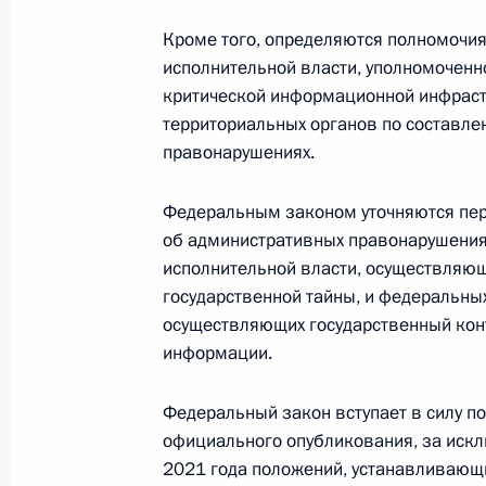
Кроме того, определяются полномочия
исполнительной власти, уполномоченн
Внесены изменения в закон о рек
критической информационной инфраст
территориальных органов по составл
26 мая 2021 года, 12:25
правонарушениях.
Федеральным законом уточняются пер
Внесены изменения в закон о потр
об административных правонарушения
26 мая 2021 года, 12:20
исполнительной власти, осуществляю
государственной тайны, и федеральны
осуществляющих государственный кон
информации.
Внесены изменения в закон о госу
26 мая 2021 года, 12:15
Федеральный закон вступает в силу по
официального опубликования, за искл
2021 года положений, устанавливающ