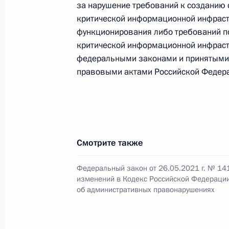
за нарушение требований к созданию 
Внесены изменения в закон о вой
критической информационной инфраст
26 мая 2021 года, 12:10
функционирования либо требований п
критической информационной инфраст
федеральными законами и принятыми 
В законодательство внесены изме
правовыми актами Российской Федер
освидетельствования граждан, под
26 мая 2021 года, 12:05
Смотрите также
Упрощён порядок оформления росси
26 мая 2021 года, 12:00
Федеральный закон от 26.05.2021 г. № 14
изменений в Кодекс Российской Федераци
об административных правонарушениях
Внесены изменения в закон об об