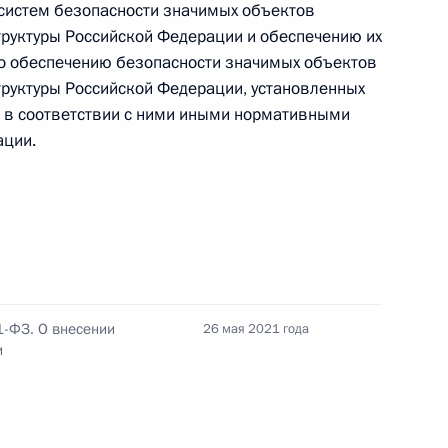
систем безопасности значимых объектов
сках национальной гвардии
руктуры Российской Федерации и обеспечению их
о обеспечению безопасности значимых объектов
руктуры Российской Федерации, установленных
в соответствии с ними иными нормативными
нения, касающиеся медицинского
ации.
лежащих призыву на военную службу
йских туристических виз
1-ФЗ. О внесении
26 мая 2021 года
и
разовании