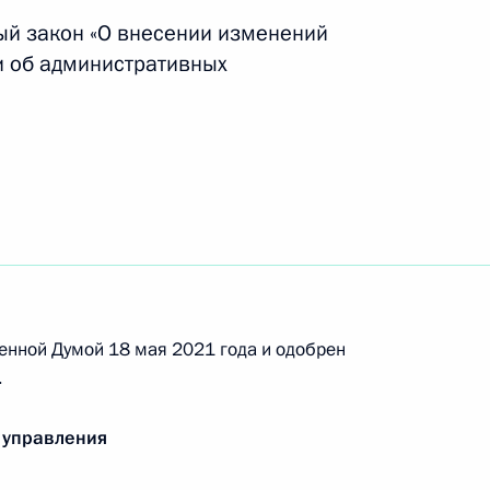
ый закон «О внесении изменений
и об административных
нения, касающиеся сервисного обслуживания
ения, связанные с образованием нового вида
ниципального округа
енной Думой 18 мая 2021 года и одобрен
.
 совершенствование системы профилактики
 управления