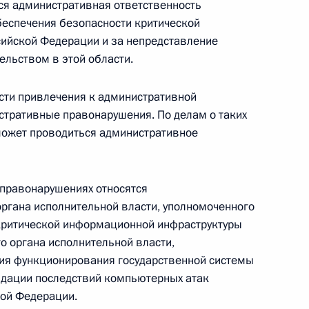
я административная ответственность
беспечения безопасности критической
ийской Федерации и за непредставление
аконодательные акты, касающиеся назначения
ельством в этой области.
ям и других выплат гражданам
сти привлечения к административной
стративные правонарушения. По делам о таких
ожет проводиться административное
ы внесены изменения, касающиеся организации
 правонарушениях относятся
ргана исполнительной власти, уполномоченного
 критической информационной инфраструктуры
о органа исполнительной власти,
нения, касающиеся выплаты пособий гражданам,
ния функционирования государственной системы
идации последствий компьютерных атак
ой Федерации.