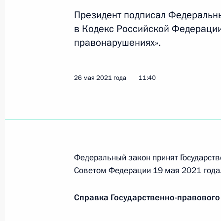
26 мая 2021 года, среда
Президент подписал Федеральн
в Кодекс Российской Федераци
В законодательство внесены изме
правонарушениях».
вооружения и военной техники
26 мая 2021 года, 12:55
26 мая 2021 года
11:40
В законодательство внесены измен
муниципального образования – му
26 мая 2021 года, 12:50
Федеральный закон принят Государств
Советом Федерации 19 мая 2021 года
Подписан закон, направленный на
правонарушений
Справка Государственно-правового
26 мая 2021 года, 12:45