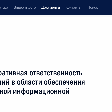
ктура
Видео и фото
Документы
Контакты
Поиск
 документов
Конституция России
июнь, 2021
ть следующие материалы
ративная ответственность
ьство, регламентирующее избирательные права
ний в области обеспечения
ской информационной