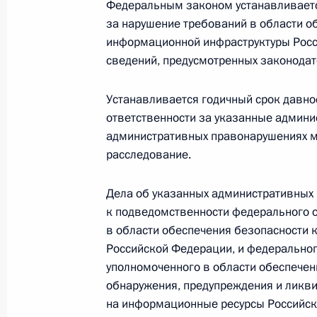
Федеральным законом устанавливаетс
за нарушение требований в области о
информационной инфраструктуры Росс
Внесены изменения в отдельные з
сведений, предусмотренных законодат
пенсий, социальных доплат к пенси
26 мая 2021 года, 12:40
Устанавливается годичный срок давно
ответственности за указанные админи
административных правонарушениях м
расследование.
В отдельные законодательные акт
местного самоуправления
Дела об указанных административных
26 мая 2021 года, 12:35
к подведомственности федерального о
в области обеспечения безопасности
Российской Федерации, и федеральног
В законодательство внесены изме
уполномоченного в области обеспече
имеющим детей
обнаружения, предупреждения и ликв
на информационные ресурсы Российск
26 мая 2021 года, 12:30