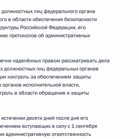
 должностных лиц федерального органа
ого в области обеспечения безопасности
ламе
руктуры Российской Федерации, его
ению протоколов об административных
ечни наделённых правом рассматривать дела
ебительском кредите (займе)
х должностных лиц федеральных органов
щих контроль за обеспечением защиты
х органов исполнительной власти,
троль в области обращения и защиты
дарственной регистрации недвижимости
 истечении десяти дней после дня его
ючением вступающих в силу с 1 сентября
их административную ответственность