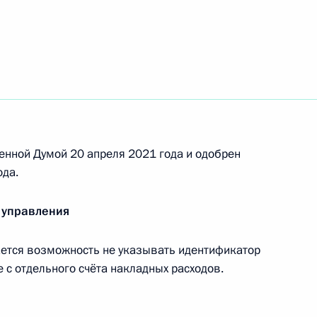
ными наградами
енной Думой 20 апреля 2021 года и одобрен
ода.
 управления
тся возможность не указывать идентификатор
ческой культуре и спорте
е с отдельного счёта накладных расходов.