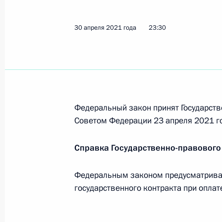
Г.К.Жукова в 2021 году
17 мая 2021 года, 16:00
30 апреля 2021 года
23:30
4 мая 2021 года, вторник
Указ о награждении государствен
Федеральный закон принят Государств
4 мая 2021 года, 21:00
Советом Федерации 23 апреля 2021 г
Справка Государственно-правового
30 апреля 2021 года, пятница
Федеральным законом предусматривае
Внесены изменения в закон о физи
государственного контракта при оплат
30 апреля 2021 года, 23:55