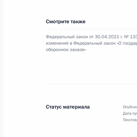
Внесены изменения в закон о заня
30 апреля 2021 года, 23:50
Смотрите также
Федеральный закон от 30.04.2021 г. № 13
изменений в Федеральный закон «О госуда
Подписан закон, уточняющий требо
оборонном заказе»
содержащихся в государственном а
30 апреля 2021 года, 23:45
Внесены изменения в статью 28 за
30 апреля 2021 года, 23:40
Статус материала
Опублик
Дата пу
Текстов
Внесены изменения в закон о гос