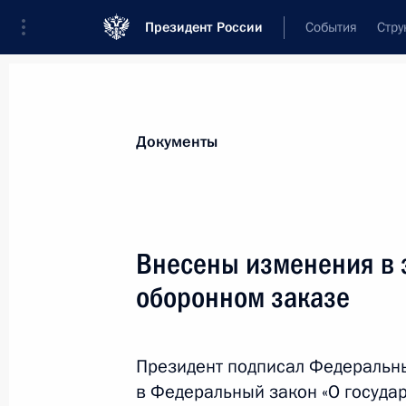
Президент России
События
Стру
Новости
Поручения Президента
Банк
Документы
Показа
17 мая 2021 года, понедельник
Внесены изменения в 
Указ о создании Президентского ф
оборонном заказе
17 мая 2021 года, 16:30
Президент подписал Федеральн
в Федеральный закон «О госуда
Указ о присуждении Государствен