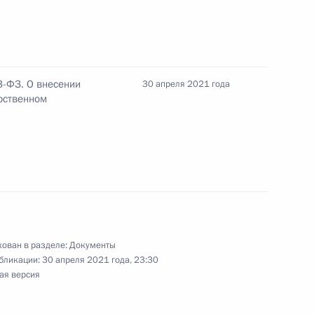
тости населения
3-ФЗ. О внесении
30 апреля 2021 года
рственном
вания к обеспечению достоверности сведений,
дресном реестре
кона о ветеранах
ован в разделе:
Документы
бликации:
30 апреля 2021 года, 23:30
ая версия
ударственной социальной помощи