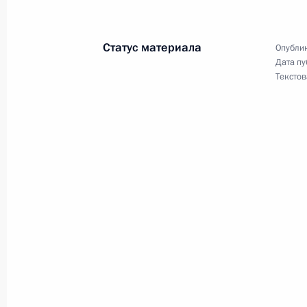
Объявлены лауреаты премии Презид
Статус материала
Опублик
молодых учёных за 2020 год
Дата пу
Текстов
8 февраля 2021 года, 11:00
6 февраля 2021 года, суббота
Указ о награждении государствен
6 февраля 2021 года, 15:00
Владимир Чернов освобождён от д
по межрегиональным и культурным
6 февраля 2021 года, 14:35