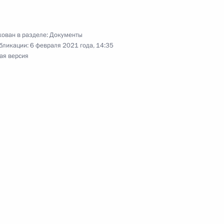
ента в области науки и инноваций для
ован в разделе:
Документы
бликации:
6 февраля 2021 года, 14:35
ая версия
ными наградами
олжности начальника Управления
 связям с зарубежными странами