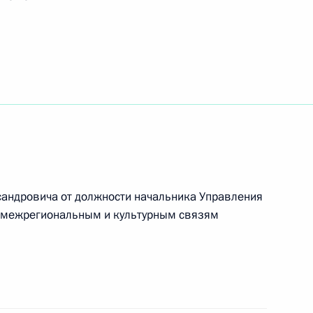
ударственными наградами
ии средств из резервного фонда
андровича от должности начальника Управления
 межрегиональным и культурным связям
арственной научно-технической политики