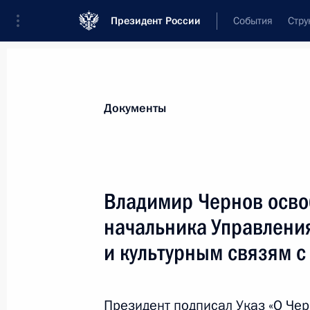
Президент России
События
Стру
Новости
Поручения Президента
Банк
Документы
Показа
Уточнён порядок осуществления н
Владимир Чернов осво
по контролируемым сделкам межд
начальника Управлени
17 февраля 2021 года, 13:45
и культурным связям 
12 февраля 2021 года, пятница
Президент подписал Указ «О Черн