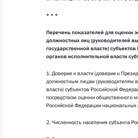
6 января 2021 года, 10:00
* * *
4 января 2021 года, понедельник
Перечень показателей для оценки 
должностных лиц (руководителей в
Утверждён порядок действий по пр
государственной власти) субъектов
связанных с распространением оп
органов исполнительной власти су
4 января 2021 года, 18:30
1. Доверие к власти (доверие к През
должностным лицам (руководителям в
власти) субъектов Российской Федерац
30 декабря 2020 года, среда
посредством оценки общественного мн
На территориях Крыма и Севастоп
Российской Федерации национальных 
до конца 2022 года упрощенного 
поставщика при осуществлении зак
2. Численность населения субъекта Р
30 декабря 2020 года, 16:05