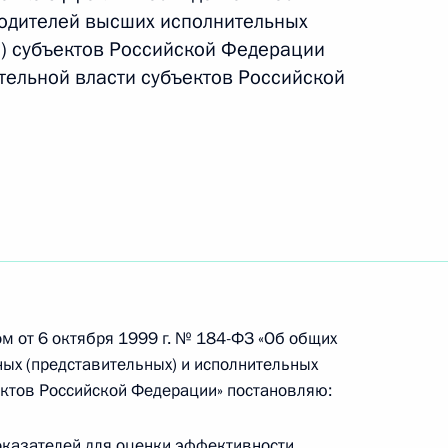
ударственными наградами
одителей высших исполнительных
и) субъектов Российской Федерации
тельной власти субъектов Российской
ии средств из резервного фонда
м от 6 октября 1999 г. № 184-ФЗ «Об общих
арственной научно-технической политики
ых (представительных) и исполнительных
ектов Российской Федерации» постановляю:
оказателей для оценки эффективности