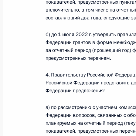
показателей, предусмотренных пункта
включительно, в том числе на отчетны
составляющий два года, следующие за
4 февраля 2021 года, четверг
б) до 1 июля 2022 г. утвердить прави
Указ «О награждении орденом Муж
Федерации грантов в форме межбюдже
за отчетный период (прошедший год) ф
4 февраля 2021 года, 19:00
предусмотренных перечнем.
4. Правительству Российской Федерац
Указ об оценке эффективности дея
Российской Федерации представить до
исполнительной власти субъектов 
Федерации предложения:
4 февраля 2021 года, 18:00
а) по рассмотрению с участием комисс
Федерации вопросов, связанных с об
планируемых на отчетный период (теку
Внесены изменения в Семейный ко
показателей, предусмотренных перечн
4 февраля 2021 года, 14:55