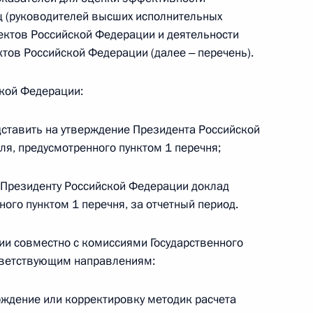
ц (руководителей высших исполнительных
ъектов Российской Федерации и деятельности
ента в области науки и инноваций для
тов Российской Федерации (далее ‒ перечень).
кой Федерации:
дставить на утверждение Президента Российской
ля, предусмотренного пунктом 1 перечня;
ными наградами
ь Президенту Российской Федерации доклад
ного пунктом 1 перечня, за отчетный период.
ии совместно с комиссиями Государственного
тветствующим направлениям:
олжности начальника Управления
 связям с зарубежными странами
рждение или корректировку методик расчета