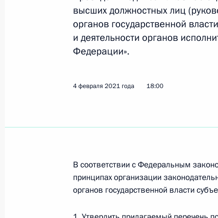
Подписан указ о награждении гос
высших должностных лиц (руков
органов государственной власт
12 февраля 2021 года, 12:00
и деятельности органов исполни
Федерации».
11 февраля 2021 года, четверг
4 февраля 2021 года
18:00
Подписано распоряжение о выделен
11 февраля 2021 года, 21:00
8 февраля 2021 года, понедельник
В соответствии с Федеральным законо
Указ о мерах по реализации госуд
принципах организации законодательн
в области экологии и климата
органов государственной власти субъ
8 февраля 2021 года, 14:30
1. Утвердить прилагаемый перечень п