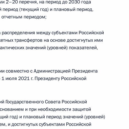
ми 2–20 перечня, на период до 2030 года
й период (текущий год) и плановый период,
 отчетным периодом;
ла распределения между субъектами Российской
ества»
тных трансфертов на основе достигнутых ими
актических значений (уровней) показателей,
ии совместно с Администрацией Президента
тельности высших должностных лиц и органов
 1 июля 2021 г. Президенту Российской
Российской Федерации
ий Государственного Совета Российской
основанием и при необходимости защитой
щий год) и плановый период значений (уровней)
декс Российской Федерации
ем, и достигнутых субъектами Российской