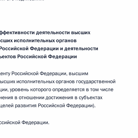
эффективности деятельности высших
ысших исполнительных органов
едупреждению угрозы возникновения ЧС,
 Российской Федерации и деятельности
асных инфекционных заболеваний
бъектов Российской Федерации
иденту Российской Федерации, высшим
ысших исполнительных органов государственной
ии, уровень которого определяется в том числе
ения в отношении достижения в субъектах
оля установлена возможность применения
целей развития Российской Федерации).
порядка выбора способа определения
упок работ по содержанию автодорог
оссийской Федерации.