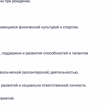
ни при рождении.
ения, направленные на усиление уголовной
имающихся физической культурой и спортом.
нения, касающиеся защиты прав участников
 поддержки и развития способностей и талантов
отстве застройщика
вольческой (волонтерской) деятельностью.
 развитой и социально ответственной личности.
енения, направленные на совершенствование
ных мероприятий
приятий.