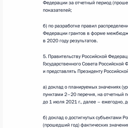
Федерации за отчетный период (прошед
показателей;
Установлена административная отв
б) по разработке правил распределен
азота
Федерации грантов в форме межбюдже
в 2020 году результатов.
4 февраля 2021 года, 14:50
5. Правительству Российской Федерац
Государственного Совета Российской
Установлен новый порядок ведения
и представлять Президенту Российско
4 февраля 2021 года, 14:45
а) доклад о планируемых значениях (у
пунктами 2–20 перечня, на отчетный п
до 1 июля 2021 г., далее – ежегодно, д
Подписан закон о ратификации Со
и Международным инвестиционным 
б) доклад о достигнутых субъектами Р
на территории России
(прошедший год) фактических значения