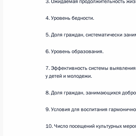
3. Ожидаемая продолжительность жиз
4. Уровень бедности.
В Уголовный кодекс внесены измен
ответственности за хулиганство
5. Доля граждан, систематически зан
30 декабря 2020 года, 16:00
6. Уровень образования.
В законодательство внесены изме
7. Эффективность системы выявления,
долевого строительства при банкр
у детей и молодежи.
30 декабря 2020 года, 15:55
8. Доля граждан, занимающихся добро
9. Условия для воспитания гармонично
В закон о собраниях внесены изм
организации и проведения публич
10. Число посещений культурных меро
30 декабря 2020 года, 15:50