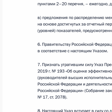
4 февраля 2021 года, 14:40
пунктами 2–20 перечня, – ежегодно, д
в) предложения по распределению ме
на основе достигнутых за отчетный пе
29 января 2021 года, пятница
(уровней) показателей, предусмотренн
Подписан закон о ратификации Со
и США о мерах по дальнейшему со
6. Правительству Российской Федерац
наступательных вооружений
в соответствие с настоящим Указом.
29 января 2021 года, 19:10
7. Признать утратившим силу Указ Пр
2019 г. № 193 «Об оценке эффективно
(руководителей высших исполнительны
6 января 2021 года, среда
Российской Федерации и деятельности
Российской Федерации» (Собрание зак
Указ о создании фонда «Круг добра
№ 17, ст. 2078).
жизнеугрожающими и хроническими
(орфанными)
8. Настоящий Указ вступает в силу со 