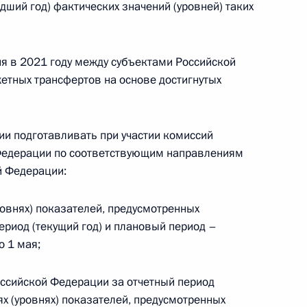
ший год) фактических значений (уровней) таких
етственность за пропаганду потребления закиси
ия в 2021 году между субъектами Российской
тных трансфертов на основе достигнутых
ии подготавливать при участии комиссий
 Федерации по соответствующим направлениям
 государственного лесного реестра
й Федерации:
ровнях) показателей, предусмотренных
ериод (текущий год) и плановый период –
о 1 мая;
глашения между Правительством РФ
банком об условиях пребывания банка
оссийской Федерации за отчетный период
х (уровнях) показателей, предусмотренных