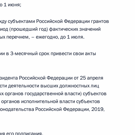
о 1 июня;
жду субъектами Российской Федерации грантов
риод (прошедший год) фактических значений
ых перечнем, – ежегодно, до 1 июля.
глашения о продлении Договора между Россией
кращению и ограничению стратегических
ии в 3-месячный срок привести свои акты
езидента Российской Федерации от 25 апреля
сти деятельности высших должностных лиц
х органов государственной власти) субъектов
 органов исполнительной власти субъектов
онодательства Российской Федерации, 2019,
» для поддержки детей с тяжёлыми
 заболеваниями, в том числе редкими
дня его подписания.