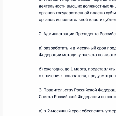
деятельности высших должностных ли
органов государственной власти) суб
Объявлены лауреаты премии Презид
органов исполнительной власти субъек
молодых учёных за 2020 год
8 февраля 2021 года, 11:00
2. Администрации Президента Российс
а) разработать и в месячный срок пре
Федерации методику расчета показате
6 февраля 2021 года, суббота
Указ о награждении государствен
б) ежегодно, до 1 марта, представлят
о значениях показателя, предусмотрен
6 февраля 2021 года, 15:00
3. Правительству Российской Федерац
Совета Российской Федерации по соо
Владимир Чернов освобождён от д
по межрегиональным и культурным
а) в 2-месячный срок обеспечить утве
6 февраля 2021 года, 14:35