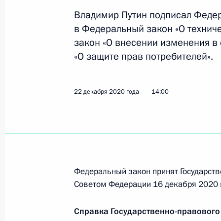
Установлены особенности ценообр
Владимир Путин подписал Феде
Дальневосточного федерального о
в Федеральный закон «О технич
закон «О внесении изменения в
30 декабря 2020 года, 10:50
«О защите прав потребителей».
Подписан закон, направленный на 
22 декабря 2020 года
14:00
связанных с функционированием с
с использованием биометрических
30 декабря 2020 года, 10:45
Федеральный закон принят Государств
В законодательство внесены изме
Советом Федерации 16 декабря 2020 
закона о приобретении отдельных в
электронного сертификата
Справка Государственно-правового