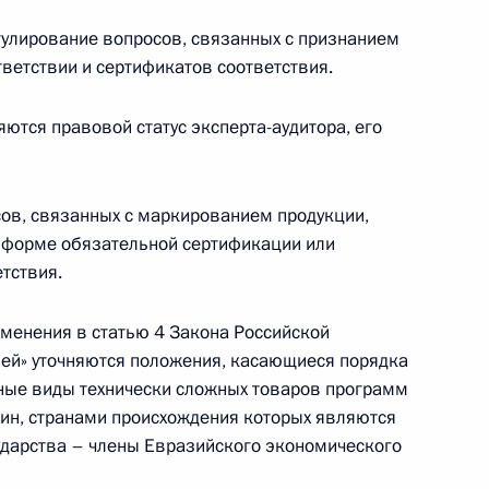
улирование вопросов, связанных с признанием
ветствии и сертификатов соответствия.
екс
тся правовой статус эксперта-аудитора, его
сов, связанных с маркированием продукции,
иторской деятельности
в форме обязательной сертификации или
тствия.
менения в статью 4 Закона Российской
ей» уточняются положения, касающиеся порядка
рных исследований в области карантина
ные виды технически сложных товаров программ
ин, странами происхождения которых являются
ударства – члены Евразийского экономического