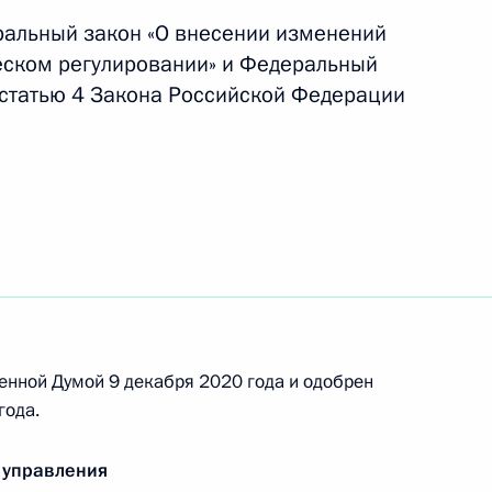
азования на электроэнергию на территориях
ральный закон «О внесении изменений
круга
еском регулировании» и Федеральный
 статью 4 Закона Российской Федерации
комплексное урегулирование вопросов,
истем, обеспечивающих идентификацию
 персональных данных
енной Думой 9 декабря 2020 года и одобрен
нения, касающиеся реализации положений
года.
идов товаров, работ, услуг с использованием
 управления