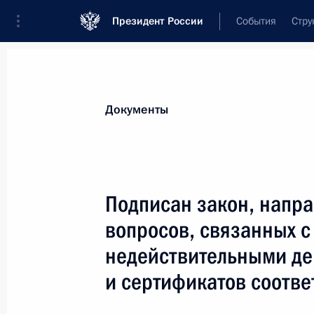
Президент России
События
Стру
Новости
Поручения Президента
Банк
Документы
Показа
Внесено изменение в Федеральный
Подписан закон, напр
в Российскую Федерацию Республик
вопросов, связанных 
Федерации новых субъектов – Респ
Севастополя
недействительными де
30 декабря 2020 года, 10:55
и сертификатов соотве