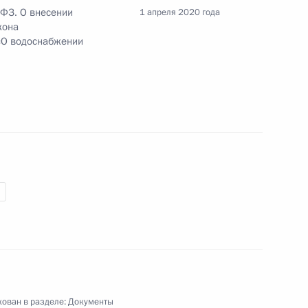
-ФЗ. О внесении
1 апреля 2020 года
кона
«О водоснабжении
ения в сфере налогового контроля
едении эксперимента по установлению
«Налог на профессиональный доход»
Уголовно-процессуальный кодексы Российской
ован в разделе:
Документы