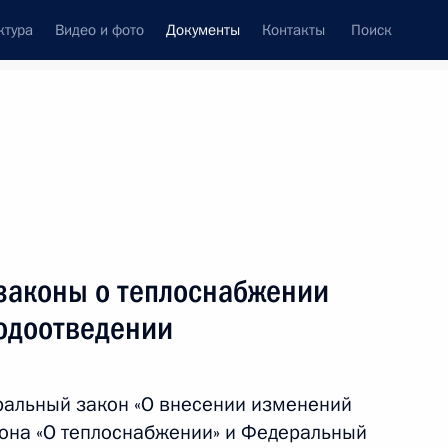
ктура
Видео и фото
Документы
Контакты
Поиск
 документов
Конституция России
апрель, 2020
ть следующие материалы
енно исполняющим обязанности губернатора
законы о теплоснабжении
водоотведении
ральный закон «О внесении изменений
кона «О теплоснабжении» и Федеральный