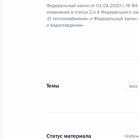
в 2020 году
Федеральный закон от 01.04.2020 г. № 84
изменений в статьи 2 и 4 Федерального за
1 апреля 2020 года, 19:40
«О теплоснабжении» и Федеральный закон 
и водоотведении»
В Налоговый кодекс внесены измен
1 апреля 2020 года, 19:30
Внесены изменения в закон о пров
Темы
ЖКХ
специального налогового режима 
1 апреля 2020 года, 19:20
Внесены изменения в Уголовный и 
Статус материала
Федерации
Опублик