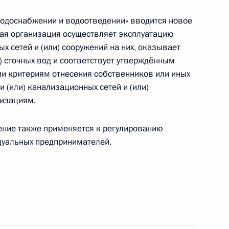
тарно-эпидемиологического благополучия
водоснабжении и водоотведении» вводится новое
ением коронавирусной инфекции
акая организация осуществляет эксплуатацию
х сетей и (или) сооружений на них, оказывает
и) сточных вод и соответствует утверждённым
и критериям отнесения собственников или иных
 (или) канализационных сетей и (или)
низациям.
счисления пособий по временной
ия выплат в связи с рождением (усыновлением)
ение также применяется к регулированию
дуальных предпринимателей.
становлении действия отдельных положений
и особенностей исполнения бюджета