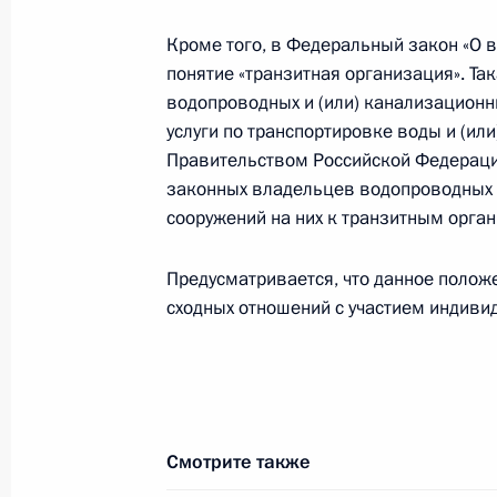
Указ о мерах по обеспечению сани
Кроме того, в Федеральный закон «О 
населения в связи с распростран
понятие «транзитная организация». Т
2 апреля 2020 года, 17:10
водопроводных и (или) канализационны
услуги по транспортировке воды и (ил
Правительством Российской Федераци
законных владельцев водопроводных и
1 апреля 2020 года, среда
сооружений на них к транзитным орга
Подписан закон об особенностях и
нетрудоспособности и осуществлен
Предусматривается, что данное полож
первого или второго ребёнка
сходных отношений с участием индиви
1 апреля 2020 года, 19:45
Внесены изменения в закон о прио
Смотрите также
Бюджетного кодекса и установлени