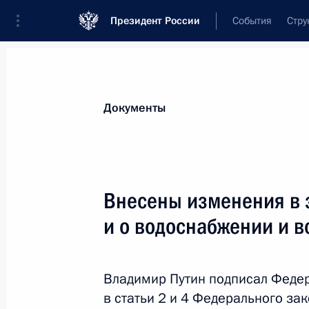
Президент России
События
Стру
Новости
Поручения Президента
Банк
Документы
Показа
Владимир Солодов назначен врем
Внесены изменения в 
Камчатского края
и о водоснабжении и 
3 апреля 2020 года, 11:30
Владимир Путин подписал Феде
2 апреля 2020 года, четверг
в статьи 2 и 4 Федерального за