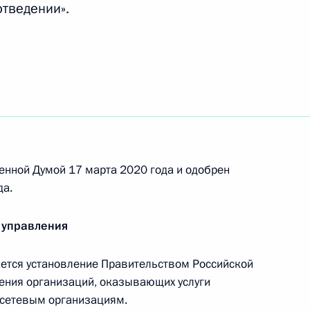
отведении».
 исполняющим обязанности главы Республики
но исполняющим обязанности губернатора
енной Думой 17 марта 2020 года и одобрен
да.
временно исполняющим обязанности
 управления
и
тся установление Правительством Российской
ения организаций, оказывающих услуги
лосетевым организациям.