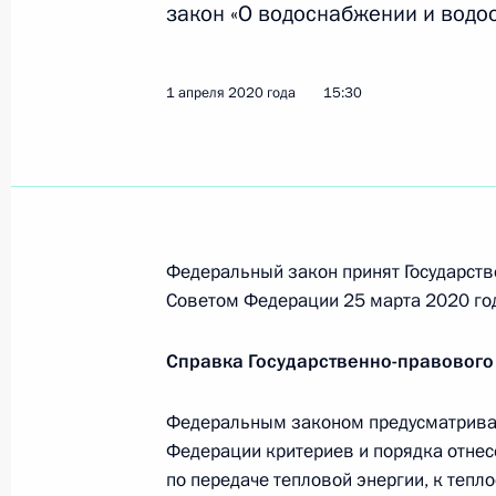
закон «О водоснабжении и водо
Владимир Уйба назначен временно
Коми
2 апреля 2020 года, 18:30
1 апреля 2020 года
15:30
Юрий Бездудный назначен времен
Ненецкого автономного округа
2 апреля 2020 года, 18:00
Федеральный закон принят Государств
Советом Федерации 25 марта 2020 го
Александр Цыбульский назначен 
Справка Государственно-правового
губернатора Архангельской област
Федеральным законом предусматривае
2 апреля 2020 года, 17:30
Федерации критериев и порядка отнес
по передаче тепловой энергии, к теп