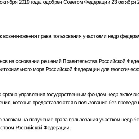
ктября 2019 года, одобрен Советом Федерации 23 октября 2
 возникновения права пользования участками недр федерал
нов на основании решений Правительства Российской Феде
риториального моря Российской Федерации для геологическо
о органа управления государственным фондом недр включа
ения, которые предоставляются в пользование без проведен
 заявкам на получение права пользования участком недр бе
ьством Российской Федерации.