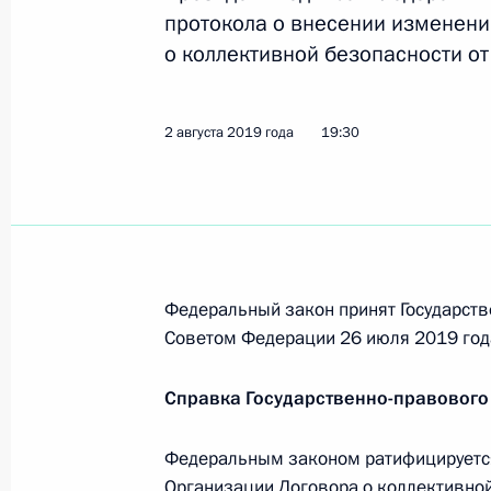
28 августа 2019 года, среда
протокола о внесении изменени
о коллективной безопасности от 
Владимир Путин своим распоряжен
области за активное участие в лик
2 августа 2019 года
28 августа 2019 года, 15:00
19:30
Подписан Указ о награждении жите
и решительные действия при спасе
28 августа 2019 года, 15:00
Федеральный закон принят Государств
Советом Федерации 26 июля 2019 год
Справка Государственно-правового
16 августа 2019 года, пятница
Подписан Указ о награждении экип
Федеральным законом ратифицируется
Организации Договора о коллективной 
16 августа 2019 года, 16:00