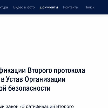
ктура
Видео и фото
Документы
Контакты
Поиск
 документов
Конституция России
август, 2019
ть следующие материалы
фикации Второго протокола
ности начальника Управления
 в Устав Организации
ного обеспечения Президента
ой безопасности
й закон «О ратификации Второго