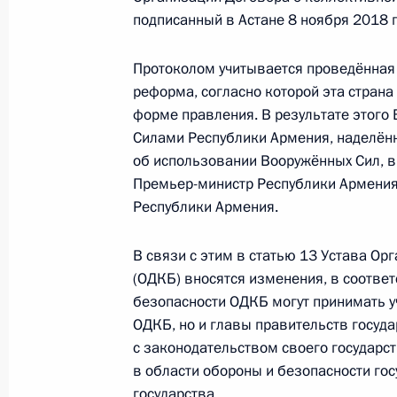
подписанный в Астане 8 ноября 2018 г
Протоколом учитывается проведённая
12 августа 2019 года, понедельник
реформа, согласно которой эта страна
Утверждён новый состав Совета по 
форме правления. В результате это
Силами Республики Армения, наделё
12 августа 2019 года, 15:00
об использовании Вооружённых Сил, в
Премьер-министр Республики Армения
Республики Армения.
3 августа 2019 года, суббота
В связи с этим в статью 13 Устава Ор
Внесены изменения в Семейный ко
(ОДКБ) вносятся изменения, в соотве
3 августа 2019 года, 09:20
безопасности ОДКБ могут принимать уч
ОДКБ, но и главы правительств госуда
с законодательством своего государ
в области обороны и безопасности го
Уточнены условия и порядок распр
государства.