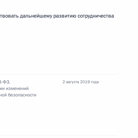
ствовать дальнейшему развитию сотрудничества
орого протокола о внесении изменений
ОДКБ
3-ФЗ.
2 августа 2019 года
нии изменений
ной безопасности
ных судах