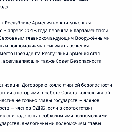
ода.
 в Республике Армения конституционная
 с 9 апреля 2018 года перешла к парламентской
русскому языку
го Верховным главнокомандующим Вооружёнными
нным полномочиями принимать решения
место Президента Республики Армения стал
, возглавляющий также Совет Безопасности
ганизации Договора о коллективной безопасности
декс
тствии с которыми в работе Совета коллективной
астие не только главы государств – членов
рств – членов ОДКБ, если в соответствии
ства они наделены необходимыми полномочиями
сударства, аналогичными полномочиям главы
еделения и предоставления межбюджетных