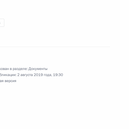
ранах
Б
ождении службы в органах внутренних дел
ован в разделе:
Документы
и 13.4 Кодекса об административных
бликации:
2 августа 2019 года, 19:30
ая версия
опительно-ипотечной системе жилищного