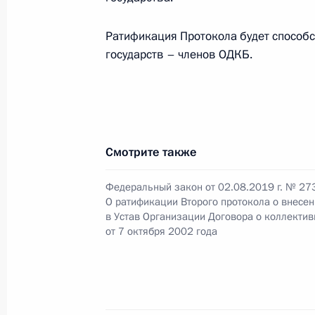
трансфертов
3 августа 2019 года, 09:10
Ратификация Протокола будет способ
государств – членов ОДКБ.
Подписан закон о ратификации Вт
в Соглашение о правовом статусе 
3 августа 2019 года, 09:00
Смотрите также
Федеральный закон от 02.08.2019 г. № 27
2 августа 2019 года, пятница
О ратификации Второго протокола о внесе
в Устав Организации Договора о коллектив
Внесены изменения в закон о воен
от 7 октября 2002 года
2 августа 2019 года, 23:30