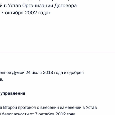
й в Устав Организации Договора
7 октября 2002 года».
ием объявил благодарность жителям Иркутской
видации последствий паводка
лей Иркутской области за смелые
нии людей во время паводка
енной Думой 24 июля 2019 года и одобрен
а.
 управления
ажа воздушного судна «Уральских авиалиний»
 Второй протокол о внесении изменений в Устав
безопасности от 7 октября 2002 года,