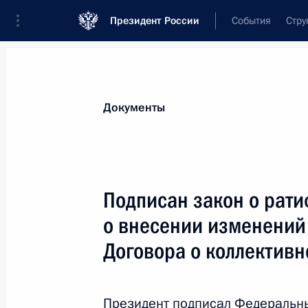
Президент России
События
Стру
Новости
Поручения Президента
Банк
Документы
Показа
29 августа 2019 года, четверг
Подписан закон о рати
Сергей Осипов освобождён от долж
о внесении изменений
информационного и документацион
Договора о коллективн
29 августа 2019 года, 15:00
Президент подписал Федеральны