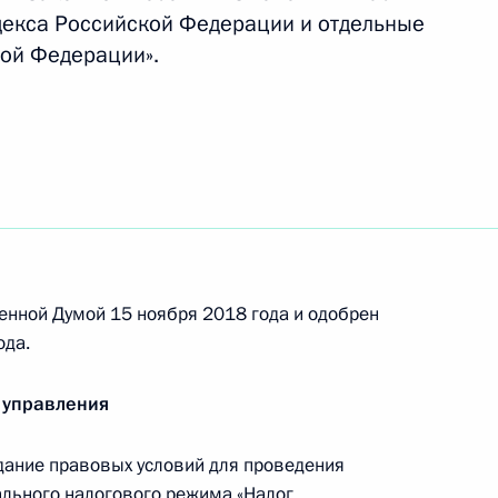
декса Российской Федерации и отдельные
ой Федерации».
еречисления в 2019 году доходов Центробанка,
Сбербанка по итогам 2018 года
хгалтерской отчётности в госорганы
енной Думой 15 ноября 2018 года и одобрен
ода.
 управления
лирование отношений, касающихся порядка
 участками недр континентального шельфа
дание правовых условий для проведения
ального налогового режима «Налог