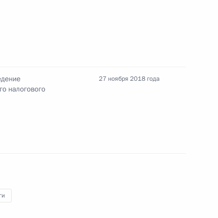
ение о зоне свободной торговли между ЕАЭС
едение
27 ноября 2018 года
го налогового
дународных договорах ЕАЭС с третьими
изациями или интеграционными объединениями
ги
создание правовых условий для проведения