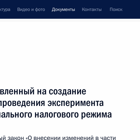
ктура
Видео и фото
Документы
Контакты
Поиск
 документов
Конституция России
ноябрь, 2018
ть следующие материалы
язательном медицинском страховании
авленный на создание
 проведения эксперимента
иального налогового режима
лено действие закона о базовой стоимости
й закон «О внесении изменений в части