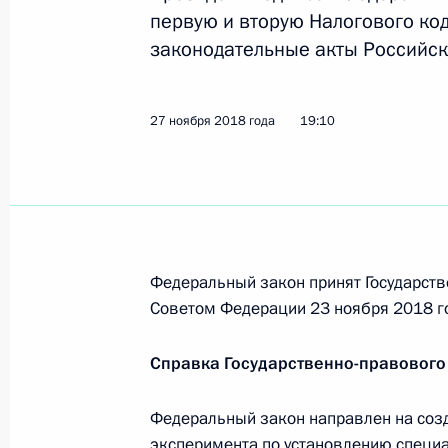
28 ноября 2018 года, 17:50
первую и вторую Налогового ко
законодательные акты Российск
Подписан закон об особенностях п
27 ноября 2018 года
19:10
полученных от участия в капитале 
28 ноября 2018 года, 17:45
Упрощён порядок представления бу
Федеральный закон принят Государств
28 ноября 2018 года, 17:40
Советом Федерации 23 ноября 2018 г
Справка Государственно-правового
Усовершенствовано правовое регу
предоставления права пользования
Федеральный закон направлен на соз
28 ноября 2018 года, 17:35
эксперимента по установлению специ