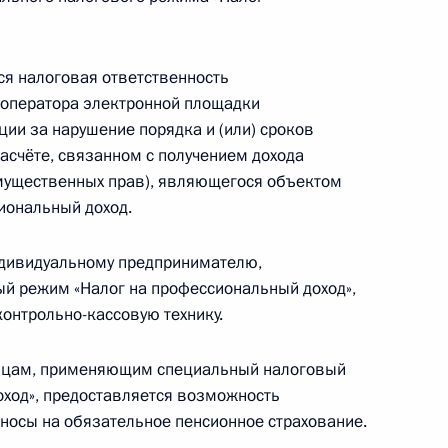
я налоговая ответственность
оссии к Протоколу 2002 года к Афинской
 оператора электронной площадки
ажиров и их багажа 1974 года
ии за нарушение порядка и (или) сроков
асчёте, связанном с получением дохода
 имущественных прав), являющегося объектом
иональный доход.
де содействия реформированию ЖКХ
дивидуальному предпринимателю,
 режим «Налог на профессиональный доход»,
онтрольно-кассовую технику.
ения, направленные на совершенствование
ицам, применяющим специальный налоговый
ий, возникающих при проведении капремонта
ход», предоставляется возможность
носы на обязательное пенсионное страхование.