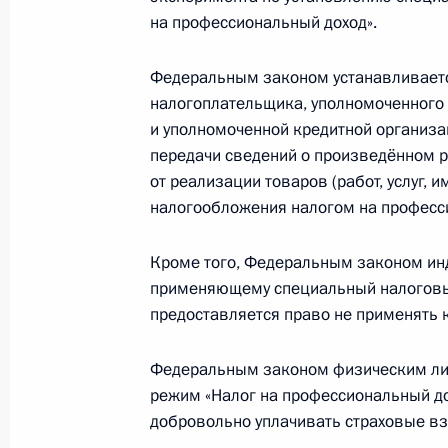
на профессиональный доход».
Федеральным законом устанавливаетс
Подписан закон о присоединении Р
налогоплательщика, уполномоченного
конвенции о перевозке морем пасс
и уполномоченной кредитной организац
28 ноября 2018 года, 17:30
передачи сведений о произведённом р
от реализации товаров (работ, услуг,
налогообложения налогом на професс
Внесены изменения в закон о Фон
Кроме того, Федеральным законом ин
28 ноября 2018 года, 17:20
применяющему специальный налоговый
предоставляется право не применять к
В Жилищный кодекс внесены измен
Федеральным законом физическим л
правового регулирования отношен
режим «Налог на профессиональный до
в многоквартирном доме
добровольно уплачивать страховые вз