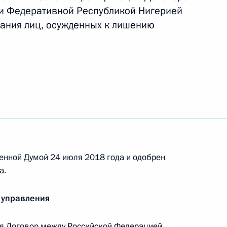
и Федеративной Республикой Нигерией
зания лиц, осужденных к лишению
ельный кодекс
нения в части упрощения размещения линейных
енной Думой 24 июля 2018 года и одобрен
а.
нения, касающиеся правового регулирования
бъектов капитального строительства
 управления
я Договор между Российской Федерацией