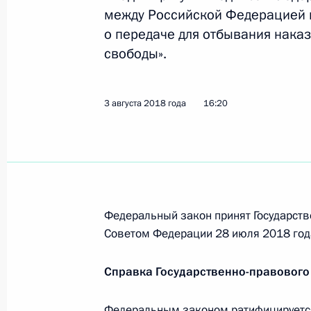
3 августа 2018 года, пятница
между Российской Федерацией 
о передаче для отбывания нака
Внесены изменения в Градостроит
свободы».
3 августа 2018 года, 21:45
3 августа 2018 года
16:20
В Земельный кодекс внесены изме
объектов
3 августа 2018 года, 21:40
Федеральный закон принят Государств
Советом Федерации 28 июля 2018 год
В законодательство внесены изме
отношений, связанных со сносом о
Справка Государственно-правового
3 августа 2018 года, 21:35
Федеральным законом ратифицируетс