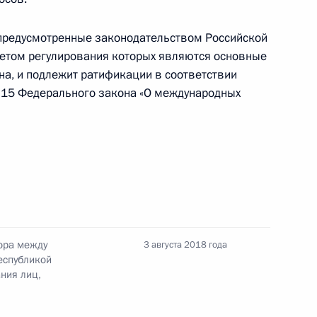
фии внесены изменения, касающиеся
 предусмотренные законодательством Российской
метом регулирования которых являются основные
на, и подлежит ратификации в соответствии
тьи 15 Федерального закона «О международных
а на имущество организаций, земельного
лиц
адостроительного кодекса
ора между
3 августа 2018 года
еспубликой
ния лиц,