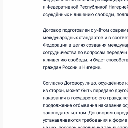
и Федеративной Республикой Нигерией
В законодательство внесены изме
осуждённых к лишению свободы, подп
целевого обучения
Договор подготовлен с учётом соврем
3 августа 2018 года, 21:20
международных стандартов и в соотве
Федерации в целях создания междуна
сотрудничества по вопросам передачи
Внесены изменения в закон о кред
к лишению свободы, и будет способст
3 августа 2018 года, 21:15
граждан России и Нигерии.
Согласно Договору лицо, осуждённое 
из сторон, может быть передано друго
Установлена новая памятная дата 
наказания в государстве его граждан
в состав Российской империи в 178
продолжение отбывания наказания ос
3 августа 2018 года, 21:10
законодательством. Договором опред
устанавливаются требования к форме 
на них, порядок исполнения таких запр