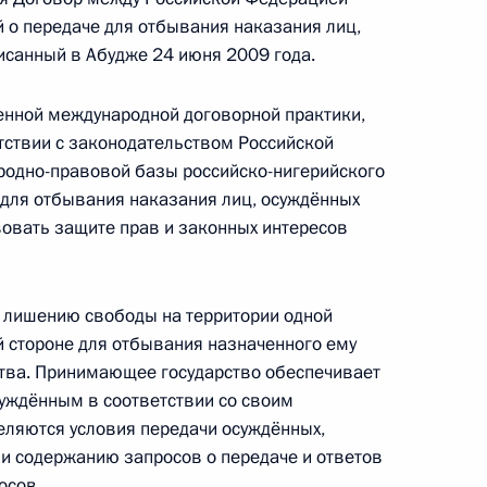
 о передаче для отбывания наказания лиц,
нения, направленные на совершенствование
исанный в Абудже 24 июня 2009 года.
енной международной договорной практики,
тствии с законодательством Российской
родно-правовой базы российско-нигерийского
 для отбывания наказания лиц, осуждённых
итных историях
вовать защите прав и законных интересов
к лишению свободы на территории одной
й стороне для отбывания назначенного ему
– День принятия Крыма, Тамани и Кубани
ства. Принимающее государство обеспечивает
3 году
уждённым в соответствии со своим
еляются условия передачи осуждённых,
и содержанию запросов о передаче и ответов
осов.