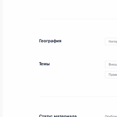
Внесены изменения в статью 40 з
3 августа 2018 года, 20:35
Внесены изменения в Бюджетный к
География
Ниге
3 августа 2018 года, 20:30
Темы
Внеш
Внесены изменения в статью 30.13
Прав
правонарушениях
3 августа 2018 года, 20:25
Внесены изменения в статьи 14 и 
Статус материала
Опублик