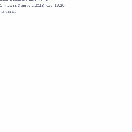
бликации:
3 августа 2018 года, 16:20
ая версия
которым цены на услуги в морском порту должны
она о биомедицинских клеточных продуктах
ховании вкладов физических лиц в банках