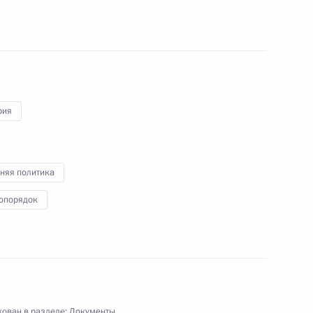
акона об образовании
одекс
рия
няя политика
 Кодекса об административных
опорядок
15 закона о рекламе
ован в разделе:
Документы