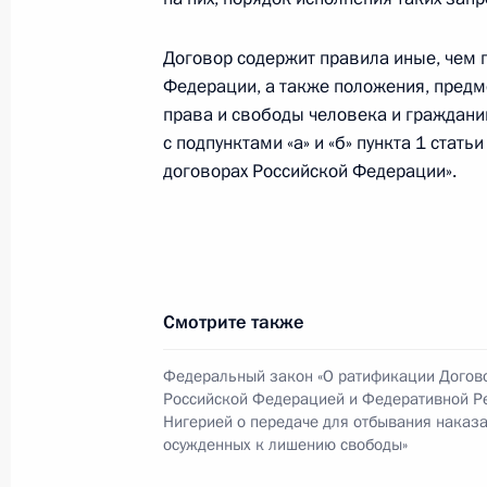
В закон о поддержке кинематогра
Договор содержит правила иные, чем
проведения кинофестивалей
Федерации, а также положения, пред
3 августа 2018 года, 21:05
права и свободы человека и граждани
с подпунктами «а» и «б» пункта 1 ста
договорах Российской Федерации».
Уточнён порядок исчисления налог
налога и налога на имущество физ
3 августа 2018 года, 21:00
Смотрите также
Внесено изменение в статью 51 Гр
Федеральный закон «О ратификации Догов
Российской Федерацией и Федеративной Р
3 августа 2018 года, 20:40
Нигерией о передаче для отбывания наказа
осужденных к лишению свободы»