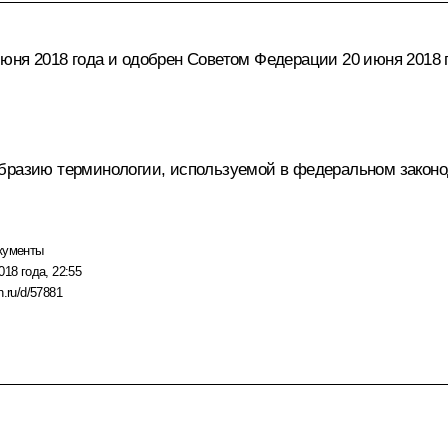
юня 2018 года и одобрен Советом Федерации 20 июня 2018 
образию терминологии, используемой в федеральном закон
кументы
018 года, 22:55
n.ru/d/57881