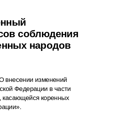
енный
осов соблюдения
енных народов
О внесении изменений
ской Федерации в части
, касающейся коренных
рации».